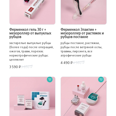
Ферменкол гель 30 г +
Ферменкол Элактин +
мезороллер от выпуклых
мезороллер от растяжек и
рубцов
рубцов постакне
застарелые выпуклые рубцы
рубцы постакне, растяжки,
(более года) после операций,
рубцы после ветряной оспы,
ожогов, травм, порезов;
травмы, пирсинга, все
нормотрофические рубцы;
атрофические рубцы
целлюлит
4 490 ₽
4 560 ₽
3 590 ₽
3 650 ₽