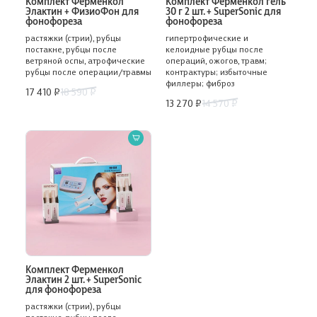
Комплект Ферменкол
Комплект Ферменкол гель
Элактин + ФизиоФон для
30 г 2 шт. + SuperSonic для
фонофореза
фонофореза
растяжки (стрии), рубцы
гипертрофические и
постакне, рубцы после
келоидные рубцы после
ветряной оспы, атрофические
операций, ожогов, травм;
рубцы после операции/травмы
контрактуры; избыточные
филлеры; фиброз
17 410 ₽
18 590 ₽
13 270 ₽
14 570 ₽
Комплект Ферменкол
Элактин 2 шт. + SuperSonic
для фонофореза
растяжки (стрии), рубцы
постакне, рубцы после