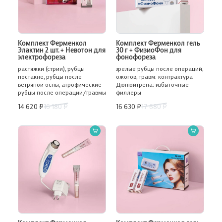
АДРЕС ДОБАВЛЕН
ЗАКАЗАТЬ ОБРАТНЫЙ ЗВОНОК
ДОБАВИТЬ АДРЕС
1 890 ₽
3 900 ₽
Комплект Ферменкол
Комплект Ферменкол гель
Элактин 2 шт. + Невотон для
30 г + ФизиоФон для
электрофореза
фонофореза
растяжки (стрии), рубцы
зрелые рубцы после операций,
постакне, рубцы после
ожогов, травм; контрактура
ветряной оспы, атрофические
Дюпюитрена; избыточные
рубцы после операции/травмы
филлеры
14 620 ₽
16 180 ₽
16 630 ₽
17 680 ₽