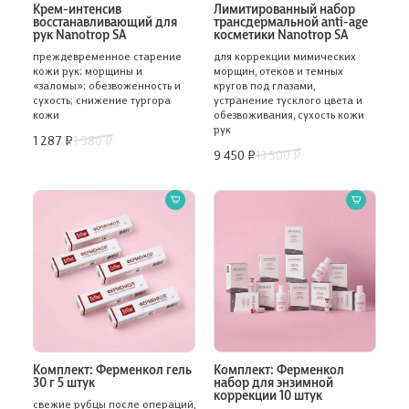
Крем-интенсив
Лимитированный набор
восстанавливающий для
трансдермальной anti-age
рук Nanotrop SA
косметики Nanotrop SA
преждевременное старение
для коррекции мимических
кожи рук; морщины и
морщин, отеков и темных
«заломы»; обезвоженность и
кругов под глазами,
сухость; снижение тургора
устранение тусклого цвета и
кожи
обезвоживания, сухость кожи
рук
1 287 ₽
1 980 ₽
9 450 ₽
13 500 ₽
Комплект: Ферменкол гель
Комплект: Ферменкол
30 г 5 штук
набор для энзимной
коррекции 10 штук
свежие рубцы после операций,