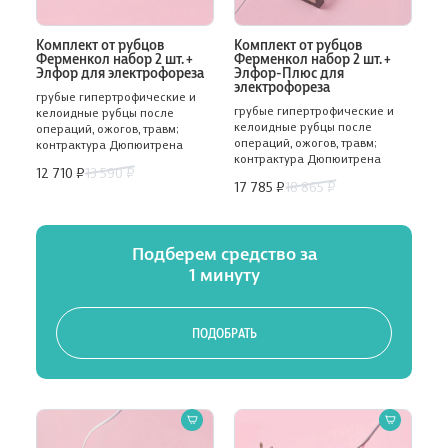
Комплект от рубцов
Комплект от рубцов
Ферменкол набор 2 шт. +
Ферменкол набор 2 шт. +
Элфор для электрофореза
Элфор-Плюс для
электрофореза
грубые гипертрофические и
грубые гипертрофические и
келоидные рубцы после
келоидные рубцы после
операций, ожогов, травм;
операций, ожогов, травм;
контрактура Дюпюитрена
контрактура Дюпюитрена
12 710 ₽
13 590 ₽
17 785 ₽
18 865 ₽
Подберем средство за
1 минуту
ПОДОБРАТЬ