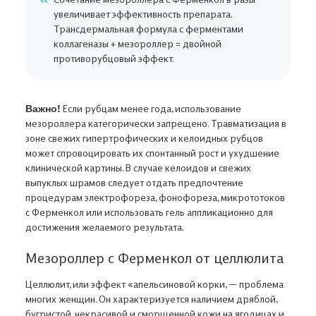
увеличивает эффективность препарата.
Трансдермальная формула с ферментами
коллагеназы + мезороллер = двойной
противорубцовый эффект.
Важно!
Если рубцам менее года, использование
мезороллера категорически запрещено. Травматизация в
зоне свежих гипертрофических и келоидных рубцов
может спровоцировать их спонтанный рост и ухудшение
клинической картины. В случае келоидов и свежих
выпуклых шрамов следует отдать предпочтение
процедурам электрофореза, фонофореза, микрототоков
с Ферменкол или использовать гель аппликационно для
достижения желаемого результата.
Мезороллер с Ферменкол от целлюлита
Целлюлит, или эффект «апельсиновой корки, — проблема
многих женщин. Он характеризуется наличием дряблой,
бугристой, некрасивой и сморщенной кожи на ягодицах и