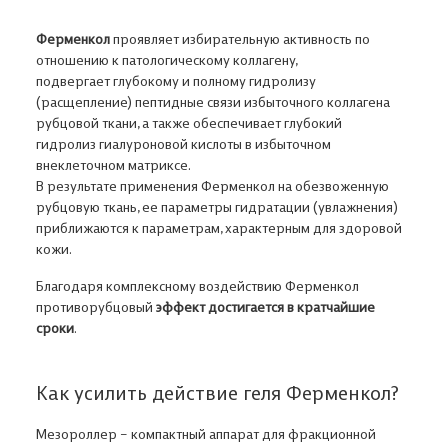
Ферменкол
проявляет избирательную активность по
отношению к патологическому коллагену,
подвергает глубокому и полному гидролизу
(расщепление) пептидные связи избыточного коллагена
рубцовой ткани, а также обеспечивает глубокий
гидролиз гиалуроновой кислоты в избыточном
внеклеточном матриксе.
В результате применения Ферменкол на обезвоженную
рубцовую ткань, ее параметры гидратации (увлажнения)
приближаются к параметрам, характерным для здоровой
кожи.
Благодаря комплексному воздействию Ферменкол
противорубцовый
эффект достигается в кратчайшие
В корзине ничего нет
сроки
.
Откройте Каталог, чтобы выбрать нужный товар,
или авторизуйтесь на сайте,
если вы уже ранее добавляли товар в
Как усилить действие геля Ферменкол?
Корзину
Мезороллер – компактный аппарат для фракционной
Адрес доставки