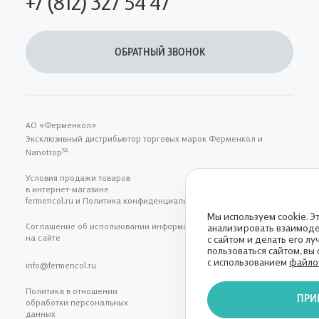
+7 (812) 327 54 47
ОБРАТНЫЙ ЗВОНОК
АО «Ферменкол»
Эксклюзивный дистрибьютор торговых марок Ферменкол и
Nanotrop
SA
Условия продажи товаров
в интернет-магазине
fermencol.ru и Политика конфиденциальности
Мы используем cookie. Э
Соглашение об использовании информациии, размещенной
анализировать взаимоде
на сайте
с сайтом и делать его л
пользоваться сайтом, вы
с использованием
файлов
info@fermencol.ru
Политика в отношении
ПРИ
обработки персональных
данных