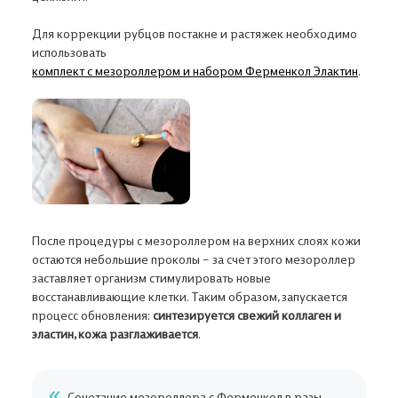
Ферменкол набор для энзимной
Ферменкол Элактин
коррекции
атрофических рубц
Для коррекции рубцов постакне и растяжек необходимо
От рубцов
От растяжек, От
использовать
комплект с мезороллером и набором Ферменкол Элактин
.
1 890 ₽
3 900 ₽
После процедуры с мезороллером на верхних слоях кожи
остаются небольшие проколы – за счет этого мезороллер
заставляет организм стимулировать новые
восстанавливающие клетки. Таким образом, запускается
процесс обновления:
синтезируется свежий коллаген и
эластин, кожа разглаживается
.
Сочетание мезороллера с Ферменкол в разы