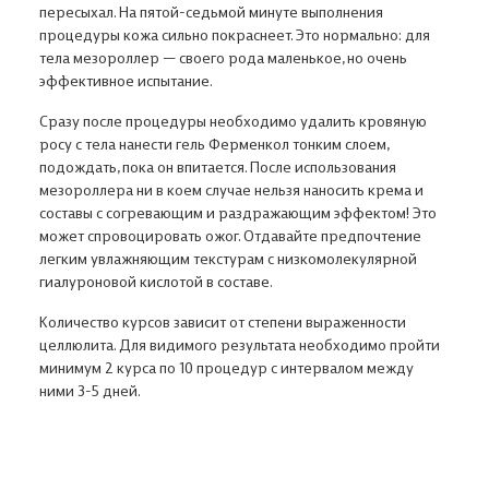
пересыхал. На пятой-седьмой минуте выполнения
процедуры кожа сильно покраснеет. Это нормально: для
тела мезороллер — своего рода маленькое, но очень
эффективное испытание.
Сразу после процедуры необходимо удалить кровяную
росу с тела нанести гель Ферменкол тонким слоем,
подождать, пока он впитается. После использования
мезороллера ни в коем случае нельзя наносить крема и
составы с согревающим и раздражающим эффектом! Это
может спровоцировать ожог. Отдавайте предпочтение
легким увлажняющим текстурам с низкомолекулярной
гиалуроновой кислотой в составе.
Количество курсов зависит от степени выраженности
целлюлита. Для видимого результата необходимо пройти
минимум 2 курса по 10 процедур с интервалом между
ними 3-5 дней.