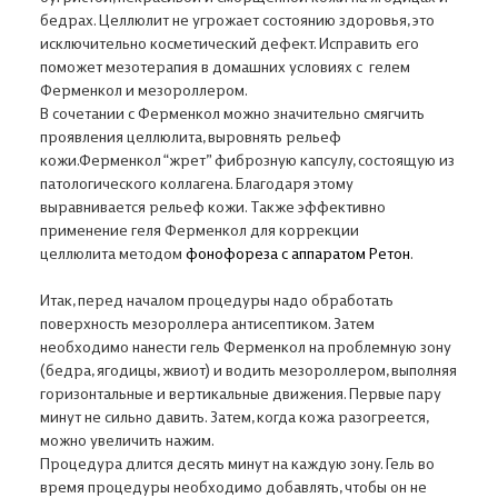
бедрах. Целлюлит не угрожает состоянию здоровья, это
исключительно косметический дефект. Исправить его
поможет мезотерапия в домашних условиях с гелем
Ферменкол и мезороллером.
В сочетании с Ферменкол можно значительно смягчить
проявления целлюлита, выровнять рельеф
кожи.Ферменкол “жрет” фиброзную капсулу, состоящую из
патологического коллагена. Благодаря этому
выравнивается рельеф кожи. Также эффективно
применение геля Ферменкол для коррекции
целлюлита методом
фонофореза с аппаратом Ретон
.
Итак, перед началом процедуры надо обработать
поверхность мезороллера антисептиком. Затем
необходимо нанести гель Ферменкол на проблемную зону
(бедра, ягодицы, жвиот) и водить мезороллером, выполняя
горизонтальные и вертикальные движения. Первые пару
минут не сильно давить. Затем, когда кожа разогреется,
можно увеличить нажим.
Процедура длится десять минут на каждую зону. Гель во
время процедуры необходимо добавлять, чтобы он не