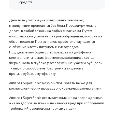
средств.
1 890 ₽
3 900 ₽
Действие ультразвука совершенно безопасно,
манипуляции проводятся без боли. Процедуру можно
делать в любой сезон и на любых типах кожи. Путем
микромассажа усиливается кровообращение, ускоряется
обмен веществ. При активном кровотоке улучшается
снабжение клеток питанием и кислородом.
Под действием SuperSonic повышается диффузия
коллагенолитических ферментов, входящих в состав
Ферменкола, в глубоко расположенные участки рубцовой
ткани, что способствует быстрому и видимому
противорубцовому эффекту.
Аппарат SuperSonic можно использовать также для
косметологических процедур: с кремами, мазями, гелями.
Аппарат SuperSonic оказывает влияние на поврежденные,
а не на здоровые ткани и не наносит вред при соблюдении
требований руководства по эксплуатации.