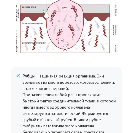
В корзине ничего нет
Рубцы
— защитная реакция организма. Они
возникают на месте порезов, ожогов, воспалений,
Откройте Каталог, чтобы выбрать нужный товар,
а также после операций.
или авторизуйтесь на сайте,
если вы уже ранее добавляли товар в
При заживлении любой раны происходит
Корзину
быстрый синтез соединительной ткани, в которой
иногда вместо здорового коллагена
Адрес доставки
синтезируется патологический. Формируется
Авторизация
грубый избыточный рубец. В таком рубце
В КАТАЛОГ
фибриллы патологического коллагена
Введите номер мобильного телефона, чтобы войти либо
беспорядочно переплетаются и срастаются