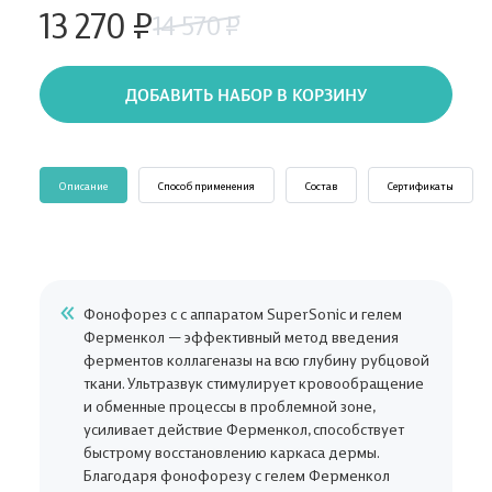
13 270 ₽
14 570 ₽
ДОБАВИТЬ НАБОР В КОРЗИНУ
Описание
Способ применения
Состав
Сертификаты
Фонофорез с с аппаратом SuperSonic и гелем
Ферменкол — эффективный метод введения
ферментов коллагеназы на всю глубину рубцовой
ткани. Ультразвук стимулирует кровообращение
и обменные процессы в проблемной зоне,
усиливает действие Ферменкол, способствует
быстрому восстановлению каркаса дермы.
Благодаря фонофорезу с гелем Ферменкол