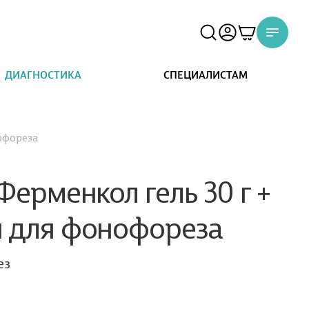
ДИАГНОСТИКА
СПЕЦИАЛИСТАМ
офореза
Ферменкол гель 30 г +
 для фонофореза
ез