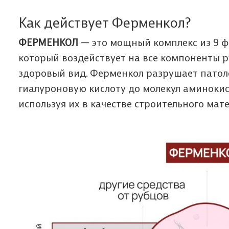
Как действует Ферменкол?
ФЕРМЕНКОЛ
— это мощный комплекс из 9 ф
который воздействует на все компоненты 
здоровый вид. Ферменкол разрушает патол
гиалуроновую кислоту до молекул аминокис
используя их в качестве строительного мат
Мы п
Да
Ф
з
В
о
Мы п
Пол