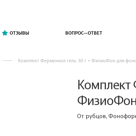
ОТЗЫВЫ
ВОПРОС—ОТВЕТ
Комплект Ферменкол гель 30 г + ФизиоФон для фон
Комплект 
ФизиоФон
От рубцов, Фонофор