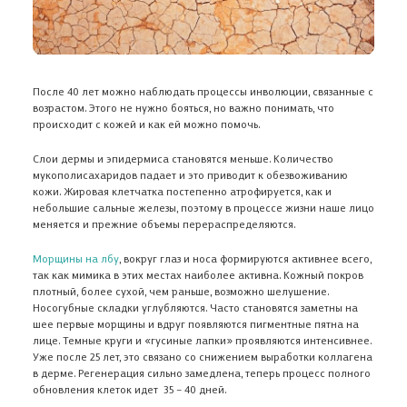
После 40 лет можно наблюдать процессы инволюции, связанные с
возрастом. Этого не нужно бояться, но важно понимать, что
происходит с кожей и как ей можно помочь.
Слои дермы и эпидермиса становятся меньше. Количество
мукополисахаридов падает и это приводит к обезвоживанию
кожи. Жировая клетчатка постепенно атрофируется, как и
небольшие сальные железы, поэтому в процессе жизни наше лицо
меняется и прежние объемы перераспределяются.
Морщины на лбу
, вокруг глаз и носа формируются активнее всего,
так как мимика в этих местах наиболее активна. Кожный покров
плотный, более сухой, чем раньше, возможно шелушение.
Носогубные складки углубляются. Часто становятся заметны на
шее первые морщины и вдруг появляются пигментные пятна на
лице. Темные круги и «гусиные лапки» проявляются интенсивнее.
Уже после 25 лет, это связано со снижением выработки коллагена
в дерме. Регенерация сильно замедлена, теперь процесс полного
обновления клеток идет 35 – 40 дней.