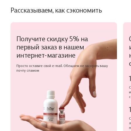
Рассказываем, как сэкономить
Получите скидку 5% на
первый заказ в нашем
интернет-магазине
Просто оставьте свой e-mail. Обещаем не засорять вашу
почту спамом
С
и
с
С
л
п