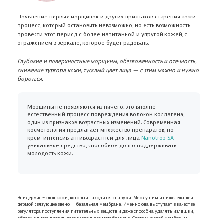
Появление первых морщинок и других признаков старения кожи –
процесс, который остановить невозможно, но есть возможность
провести этот период с более напитанной и упругой кожей, с
отражением в зеркале, которое будет радовать.
Глубокие и поверхностные морщины, обезвоженность и отечность,
снижение тургора кожи, тусклый цвет лица — с этим можно и нужно
бороться.
Морщины не появляются из ничего, это вполне
естественный процесс повреждения волокон коллагена,
один из признаков возрастных изменений. Современная
косметология предлагает множество препаратов, но
крем-интенсив антивозрастной для лица
Nanotrop SA
уникальное средство, способное долго поддерживать
молодость кожи.
Эпидермис – слой кожи, который находится снаружи. Между ним и нижележащей
дермой связующее звено — базальная мембрана. Именно она выступает в качестве
регулятора поступления питательных веществ и даже способна удалять излишки,
образующиеся в результате клеточного метаболизма. Состав же этой мембраны