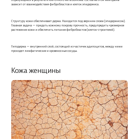
зависит от взаимодействия фибробластов и клеток эпидермиса.
Структуру кожи обеспечивает дерма. Находится под верхним слоем (эпидермисом).
Главная задача — придать кожному покрову прочность, предупредить чрезмерное
растяжение кожи и обеспечить питание фибробластов (клеток-строителей).
Гиподерма — внутренний слой, состоящий из частичек адипоцитов, между ними
проходят лимфатические и кровеносные сосуды.
Кожа женщины