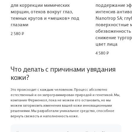
для коррекции мимических
поддержание эф
морщин, отеков вокруг глаз,
интенсив антиво
темных кругов и «мешков» под
Nanotrop SA; глу
глазами
поверхностные 
обезвоженность 
2 580 ₽
снижение тургор
цвет лица
4 580 ₽
Что делать с причинами увядания
кожи?
Это происходит с каждым человеком. Процесс абсолютно
естественный и он запрограммирован природой и генетикой. Мы,
компания Ферменкол, пока не можем его остановить, но мы
можем затормозить изменения вашей кожи инновационными
решениями. Мы разработали уникальное средство, способное
вернуть свежесть и наполненность коже.