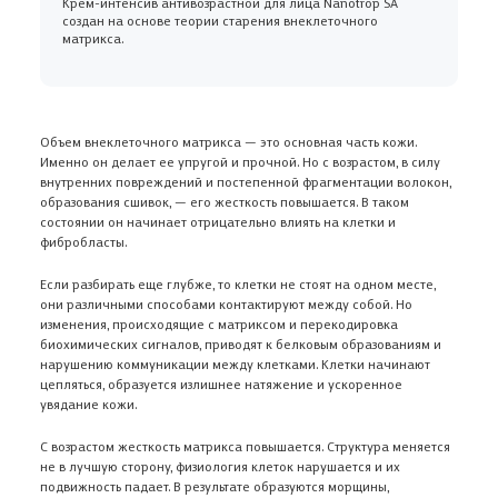
Крем-интенсив антивозрастной для лица Nanotrop SA
создан на основе теории старения внеклеточного
матрикса.
Объем внеклеточного матрикса — это основная часть кожи.
Именно он делает ее упругой и прочной. Но с возрастом, в силу
внутренних повреждений и постепенной фрагментации волокон,
образования сшивок, — его жесткость повышается. В таком
состоянии он начинает отрицательно влиять на клетки и
фибробласты.
Если разбирать еще глубже, то клетки не стоят на одном месте,
они различными способами контактируют между собой. Но
изменения, происходящие с матриксом и перекодировка
биохимических сигналов, приводят к белковым образованиям и
нарушению коммуникации между клетками. Клетки начинают
цепляться, образуется излишнее натяжение и ускоренное
увядание кожи.
С возрастом жесткость матрикса повышается. Структура меняется
не в лучшую сторону, физиология клеток нарушается и их
подвижность падает. В результате образуются морщины,