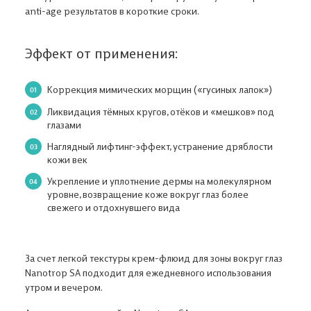
anti-age результатов в короткие сроки.
Эффект от применения:
Коррекция мимических морщин («гусиных лапок»)
Ликвидация тёмных кругов, отёков и «мешков» под
глазами
В корзине ничего нет
Наглядный лифтинг-эффект, устранение дряблости
кожи век
Откройте Каталог, чтобы выбрать нужный товар,
или авторизуйтесь на сайте,
если вы уже ранее добавляли товар в
Укрепление и уплотнение дермы на молекулярном
Корзину
уровне, возвращение коже вокруг глаз более
свежего и отдохнувшего вида
Адрес доставки
Авторизация
В КАТАЛОГ
За счет легкой текстуры крем-флюид для зоны вокруг глаз
Введите номер мобильного телефона, чтобы войти либо
Nanotrop SA подходит для ежедневного использования
Укажите свои контакты
зарегистрироваться на сайте
Укажите свой e-mail
утром и вечером.
Мы перезвоним и подробно ответим на все ваши