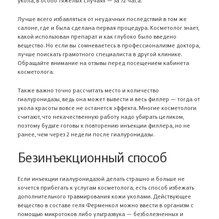
Лучше всего избавляться от неудачных последствий в том же
салоне, где и была сделана первая процедура. Косметолог знает,
какой использован препарат и как глубоко было введено
вещество. Но если вы сомневаетесь в профессионализме доктора,
лучше поискать грамотного специалиста в другой клинике.
Обращайте внимание на отзывы перед посещением кабинета
косметолога.
Также важно точно рассчитать место и количество
гиалуронидазы, ведь она может вывести и весь филлер — тогда от
укола красоты вовсе не останется эффекта. Многие косметологи
считают, что некачественную работу надо убирать целиком,
поэтому будьте готовы к повторению инъекции филлера, но не
ранее, чем через 2 недели после гиалуронидазы.
Безинъекционный способ
Если инъекции гиалуронидазой делать страшно и больше не
хочется прибегать к услугам косметолога, есть способ избежать
дополнительного травмирования кожи уколами. Действующее
вещество в составе геля Ферменкол можно ввести в организм с
помощью микротоков либо ультразвука — безболезненных и