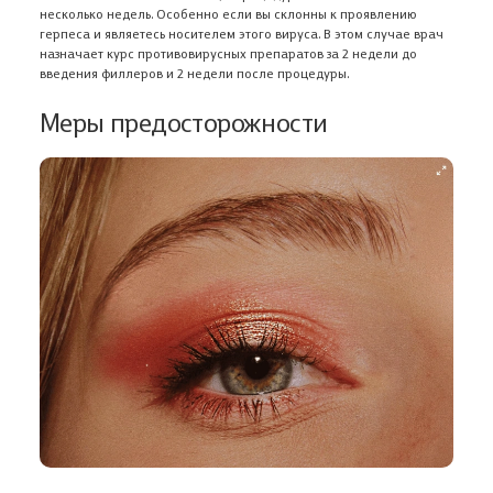
несколько недель. Особенно если вы склонны к проявлению
герпеса и являетесь носителем этого вируса. В этом случае врач
назначает курс противовирусных препаратов за 2 недели до
введения филлеров и 2 недели после процедуры.
Меры предосторожности
В корзине ничего нет
Откройте Каталог, чтобы выбрать нужный товар,
или авторизуйтесь на сайте,
если вы уже ранее добавляли товар в
Корзину
Адрес доставки
Авторизация
В КАТАЛОГ
Введите номер мобильного телефона, чтобы войти либо
Укажите свои контакты
зарегистрироваться на сайте