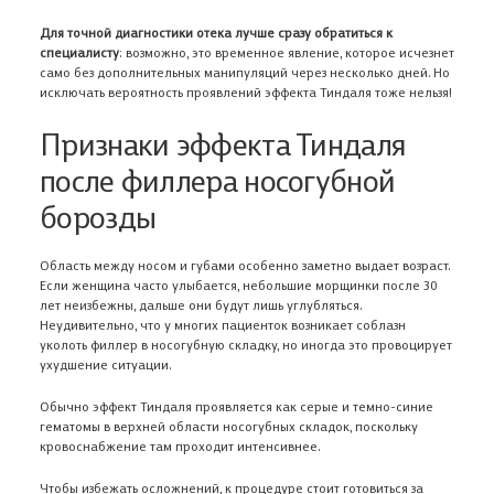
Для точной диагностики отека лучше сразу обратиться к
специалисту
: возможно, это временное явление, которое исчезнет
само без дополнительных манипуляций через несколько дней. Но
исключать вероятность проявлений эффекта Тиндаля тоже нельзя!
Признаки эффекта Тиндаля
после филлера носогубной
борозды
Область между носом и губами особенно заметно выдает возраст.
Если женщина часто улыбается, небольшие морщинки после 30
лет неизбежны, дальше они будут лишь углубляться.
Неудивительно, что у многих пациенток возникает соблазн
уколоть филлер в носогубную складку, но иногда это провоцирует
ухудшение ситуации.
Обычно эффект Тиндаля проявляется как серые и темно-синие
гематомы в верхней области носогубных складок, поскольку
кровоснабжение там проходит интенсивнее.
Чтобы избежать осложнений, к процедуре стоит готовиться за