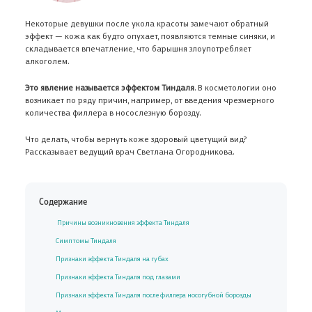
Некоторые девушки после укола красоты замечают обратный
эффект — кожа как будто опухает, появляются темные синяки, и
складывается впечатление, что барышня злоупотребляет
алкоголем.
Это явление называется эффектом Тиндаля
. В косметологии оно
возникает по ряду причин, например, от введения чрезмерного
количества филлера в носослезную борозду.
Что делать, чтобы вернуть коже здоровый цветущий вид?
Рассказывает ведущий врач Светлана Огородникова.
Содержание
Причины возникновения эффекта Тиндаля
Симптомы Тиндаля
Признаки эффекта Тиндаля на губах
Признаки эффекта Тиндаля под глазами
Признаки эффекта Тиндаля после филлера носогубной борозды