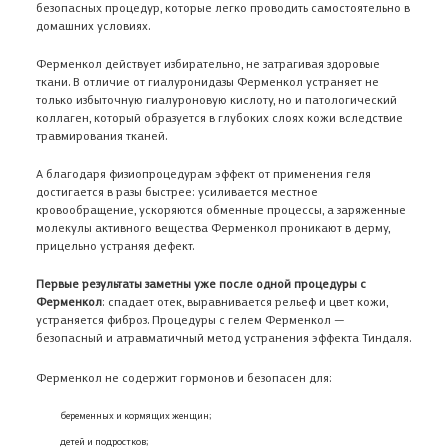
безопасных процедур, которые легко проводить самостоятельно в
домашних условиях.
Ферменкол действует избирательно, не затрагивая здоровые
ткани. В отличие от гиалуронидазы Ферменкол устраняет не
только избыточную гиалуроновую кислоту, но и патологический
коллаген, который образуется в глубоких слоях кожи вследствие
травмирования тканей.
А благодаря физиопроцедурам эффект от применения геля
достигается в разы быстрее: усиливается местное
кровообращение, ускоряются обменные процессы, а заряженные
молекулы активного вещества Ферменкол проникают в дерму,
прицельно устраняя дефект.
Первые результаты заметны уже после одной процедуры с
Ферменкол
: спадает отек, выравнивается рельеф и цвет кожи,
устраняется фиброз. Процедуры с гелем Ферменкол —
безопасный и атравматичный метод устранения эффекта Тиндаля.
Ферменкол не содержит гормонов и безопасен для:
беременных и кормящих женщин;
детей и подростков;