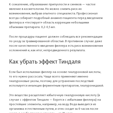
Укажите свой e-mail
К сожалению, образование припухлости и синяков — частое
Мы перезвоним и подробно ответим на все ваши
Данный раздел предназначен для
явление в косметологии. Но можно снизить риск их
Популярные товары
Проверьте данные
Мы будем уведомлять о выходе новых продуктов
вопросы
Вы действительно хотите закрыть
Вы действительно хотите удалить
возникновения, выбрав опытного специалиста. Профессионал
специалистов
Форма успешно отправлена
Ваше сообщение успешно
всегда собирает подробный анамнез пациента перед введением
Ваша заявка принята
ветку обсуждения?
сообщение?
Ваше сообщение успешно
филлера и «тестирует» область коррекции небольшими
отправлено. Оно появится на сайте
Ваш комментарий отправлен
Изменения сохранены
Заказ отменен
Отправили промокод на скидку 5%
У вас есть медицинское образование?
объемами препарата: 0,2-0,5 мл.
отправлено
Проверьте данные
Мы перезвоним и подробно ответим на все ваши
Пользователи больше не смогут оставлять комментарии
Отменить данное действие будет невозможно
после модерации
Мы добавим ваш email в список рассылок.
на вашу почту
ПОЛУЧИТЬ КОД
вопросы
Промокод скопирован
После процедуры пациент должен соблюдать все рекомендации
Проверьте данные
Проверьте данные
Да, удалить
по уходу за травмированной областью. В противном случае даже
Обычно письмо доходит в течение пары минут. Если нет, то
Нажимая на кнопку, Вы подтверждаете, что ознакомились с
ДА, ЕСТЬ
Я подтверждаю, что ознакомился с
ОТЛИЧНО
ОТЛИЧНО
ОК
Проверьте данные
Условиями обработки персональных данных
НЕТ
после качественного введения филлера есть риск возникновения
Условиями обработки персональных данных
можно проверить папку со спамом
ОТЛИЧНО
и даю свое
ОТЛИЧНО
Условиями обработки персональных данных
Авторизоваться по e-mail
согласие на передачу и обработку своих персональных
ОТЛИЧНО
ОТЛИЧНО
осложнений и, как итог, непредвиденного результата.
данных.
НЕТ
У МЕНЯ НЕТ МЕДИЦИНСКОГО
Как убрать эффект Тиндаля
Да, закрыть
ОБРАЗОВАНИЯ
Нажимая на кнопку, Вы подтверждаете, что ознакомились
Проверьте данные
с
Условиями обработки персональных данных
ПОДПИСАТЬСЯ НА РАССЫЛКУ
и даете свое согласие на передачу и обработку Ваших
АДРЕС ДОБАВЛЕН
ЗАКАЗАТЬ ОБРАТНЫЙ ЗВОНОК
Если был использован филлер на основе гиалуроновой кислоты,
персональных данных.
ДОБАВИТЬ АДРЕС
то его нужно рассосать. Чаще всего применяют именно
гиалуроновые уколы, поэтому для устранения последствий
используется инъекция ферментным препаратом, гиалуронидазой.
Ферменкол набор для энзимной
Ферменкол Элактин
Это вещество расщепляет избыточную гиалуроновую кислоту (в
коррекции
атрофических рубц
случае с эффектом Тиндаля — борется с избытками филлера) на
От рубцов
От растяжек, От
простейшие элементы, например, на воду. Вода выводится из
организма естественным путем, и отек сходит за 6 часов после
1 890 ₽
3 900 ₽
укола, в особо тяжелых случаях — за 72 часа.