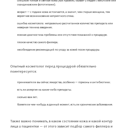
слишком тонкая и светлая кожа (как правило, бывает у людей с кельтским или
скандинавским фототипами);
возраст — с годами кожа истончается, а значит, чем старше женщина, тем
вероятнее возникновение неприятного отека;
ошибка косметолога: неправильно рассчитанное количество препарата или
неверная техника введения;
ложная диагностика проблемы или отсутствие показаний к процедуре;
плохое качество самого филлера;
несоблюдение рекомендаций по уходу за кожей после процедуры.
Опытный косметолог перед процедурой обязательно
поинтересуется:
принимаете ли вы сейчас лекарства, особенно — гормоны и антибиотики;
есть ли аллергия на какие-либо препараты;
сколько вам лет;
болеете ли чем-нибудь в данный момент, есть ли хронические заболевания.
Также важно понимать, в каком состоянии кожа и какой контур
лица у пациентки — от этого зависит подбор самого филлера и