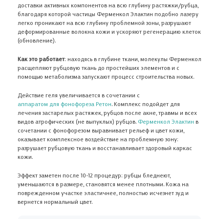
доставки активных компонентов на всю глубину растяжки/рубца,
благодаря которой частицы Ферменкол Элактин подобно лазеру
легко проникают на всю глубину проблемной зоны, разрушают
деформированные волокна кожи и ускоряют регенерацию клеток
(обновление).
Как это работает
: находясь в глубине ткани, молекулы Ферменкол
расщепляют рубцовую ткань до простейших элементов и с
помощью метаболизма запускают процесс строительства новых.
Действие геля увеличивается в сочетании с
аппаратом для фонофореза Ретон
. Комплекс подойдет для
лечения застарелых растяжек, рубцов после акне, травмы и всех
видов атрофических (не выпуклых) рубцов.
Ферменкол Элактин
в
сочетании с фонофорезом выравнивает рельеф и цвет кожи,
оказывает комплексное воздействие на проблемную зону:
разрушает рубцовую ткань и восстанавливает здоровый каркас
кожи.
Эффект заметен после 10-12 процедур: рубцы бледнеют,
уменьшаются в размере, становятся менее плотными. Кожа на
поврежденном участке эластичнее, полностью исчезнет зуд и
вернется нормальный цвет.