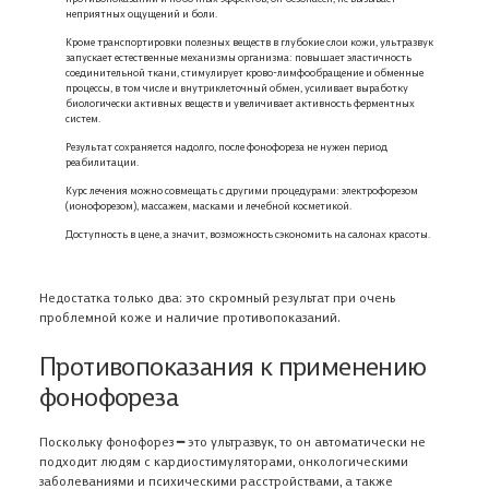
неприятных ощущений и боли.
Кроме транспортировки полезных веществ в глубокие слои кожи, ультразвук
запускает естественные механизмы организма: повышает эластичность
соединительной ткани, стимулирует крово-лимфообращение и обменные
процессы, в том числе и внутриклеточный обмен, усиливает выработку
биологически активных веществ и увеличивает активность ферментных
систем.
Результат сохраняется надолго, после фонофореза не нужен период
реабилитации.
Курс лечения можно совмещать с другими процедурами: электрофорезом
(ионофорезом), массажем, масками и лечебной косметикой.
Доступность в цене, а значит, возможность сэкономить на салонах красоты.
Недостатка только два: это скромный результат при очень
проблемной коже и наличие противопоказаний.
Противопоказания к применению
фонофореза
Поскольку фонофорез ━ это ультразвук, то он автоматически не
подходит людям с кардиостимуляторами, онкологическими
заболеваниями и психическими расстройствами, а также