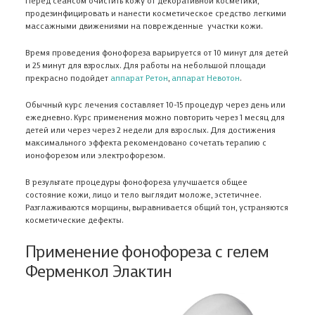
Проверьте данные
Условиями обработки персональных данных
НЕТ
Условиями обработки персональных данных
можно проверить папку со спамом
ОТЛИЧНО
и даю свое
ОТЛИЧНО
продезинфицировать и нанести косметическое средство легкими
Условиями обработки персональных данных
Авторизоваться по e-mail
согласие на передачу и обработку своих персональных
ОТЛИЧНО
ОТЛИЧНО
массажными движениями на поврежденные участки кожи.
данных.
НЕТ
У МЕНЯ НЕТ МЕДИЦИНСКОГО
Да, закрыть
Время проведения фонофореза варьируется от 10 минут для детей
ОБРАЗОВАНИЯ
Нажимая на кнопку, Вы подтверждаете, что ознакомились
Проверьте данные
с
Условиями обработки персональных данных
и 25 минут для взрослых. Для работы на небольшой площади
ПОДПИСАТЬСЯ НА РАССЫЛКУ
и даете свое согласие на передачу и обработку Ваших
прекрасно подойдет
аппарат Ретон
,
аппарат Невотон
.
АДРЕС ДОБАВЛЕН
ЗАКАЗАТЬ ОБРАТНЫЙ ЗВОНОК
персональных данных.
ДОБАВИТЬ АДРЕС
Обычный курс лечения составляет 10-15 процедур через день или
ежедневно. Курс применения можно повторить через 1 месяц для
детей или через через 2 недели для взрослых. Для достижения
максимального эффекта рекомендовано сочетать терапию с
Ферменкол набор для энзимной
Ферменкол Элактин
коррекции
атрофических рубц
ионофорезом или электрофорезом.
От рубцов
От растяжек, От
В результате процедуры фонофореза улучшается общее
1 890 ₽
3 900 ₽
состояние кожи, лицо и тело выглядит моложе, эстетичнее.
Разглаживаются морщины, выравнивается общий тон, устраняются
косметические дефекты.
Применение фонофореза с гелем
Ферменкол Элактин