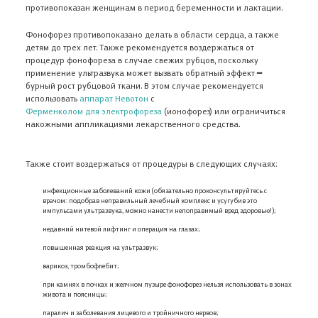
противопоказан женщинам в период беременности и лактации.
Фонофорез противопоказано делать в области сердца, а также
детям до трех лет. Также рекомендуется воздержаться от
процедур фонофореза в случае свежих рубцов, поскольку
применение ультразвука может вызвать обратный эффект ━
бурный рост рубцовой ткани. В этом случае рекомендуется
использовать
аппарат Невотон
с
Ферменколом для электрофореза
(ионофорез) или ограничиться
накожными аппликациями лекарственного средства.
Также стоит воздержаться от процедуры в следующих случаях:
инфекционные заболеваний кожи (обязательно проконсультируйтесь с
врачом: подобрав неправильный лечебный комплекс и усугубив это
импульсами ультразвука, можно нанести непоправимый вред здоровью!);
недавний нитевой лифтинг и операция на глазах;
повышенная реакция на ультразвук;
варикоз, тромбофлебит;
при камнях в почках и желчном пузыре фонофорез нельзя использовать в зонах
живота и поясницы;
паралич и заболевания лицевого и тройничного нервов;