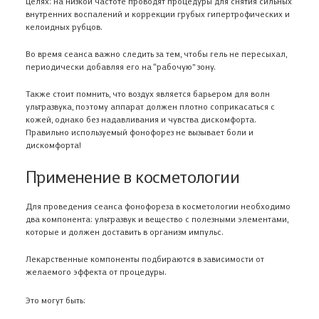
целях: на низкой частоте проводят процедуры для снятия сильных
внутренних воспалений и коррекции грубых гипертрофических и
келоидных рубцов.
Во время сеанса важно следить за тем, чтобы гель не пересыхал,
периодически добавляя его на “рабочую” зону.
Также стоит помнить, что воздух является барьером для волн
ультразвука, поэтому аппарат должен плотно соприкасаться с
кожей, однако без надавливания и чувства дискомфорта.
Правильно используемый фонофорез не вызывает боли и
дискомфорта!
Применение в косметологии
Для проведения сеанса фонофореза в косметологии необходимо
два компонента: ультразвук и вещество с полезными элементами,
которые и должен доставить в организм импульс.
Лекарственные компоненты подбираются в зависимости от
желаемого эффекта от процедуры.
Это могут быть: