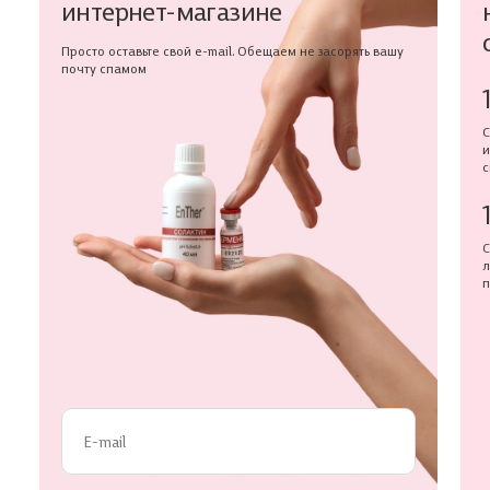
интернет-магазине
Просто оставьте свой e-mail. Обещаем не засорять вашу
почту спамом
С
и
с
С
л
п