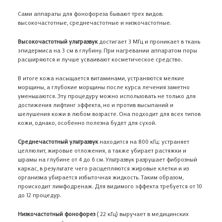
Сами аппараты для фонофореза бывают трех видов:
высокочастотные, среднечастотные и низкочастотные.
Высокочастотный ультразвук
достигает 3 МГц и проникает в ткань
эпидермиса на 3 см в глубину. При нагревании аппаратом поры
расширяются и лучше усваивают косметическое средство.
В итоге кожа насыщается витаминами, устраняются мелкие
морщины, а глубокие морщины после курса лечения заметно
уменьшаются. Эту процедуру можно использовать не только для
достижения лифтинг эффекта, но и против высыпаний и
шелушения кожи в любом возрасте. Она подходит для всех типов
кожи, однако, особенно полезна будет для сухой.
Среднечастотный ультразвук
находится на 800 кГц: устраняет
целлюлит, жировые отложения, а также убирает растяжки и
шрамы на глубине от 4 до 6 см. Ультразвук разрушает фиброзный
каркас, в результате чего расщепляются жировые клетки и из
организма убирается избыточная жидкость. Таким образом,
происходит лимфодренаж. Для видимого эффекта требуется от 10
до 12 процедур.
Низкочастотный фонофорез
( 22 кГц) выручает в медицинских