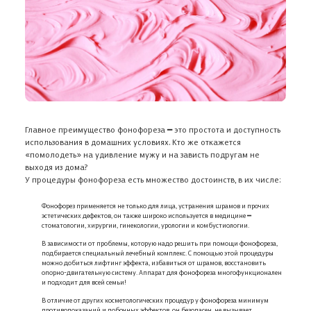
Главное преимущество фонофореза ━ это простота и доступность
использования в домашних условиях. Кто же откажется
«помолодеть» на удивление мужу и на зависть подругам не
выходя из дома?
У процедуры фонофореза есть множество достоинств, в их числе:
Фонофорез применяется не только для лица, устранения шрамов и прочих
эстетических дефектов, он также широко используется в медицине ━
стоматологии, хирургии, гинекологии, урологии и комбустиологии.
В зависимости от проблемы, которую надо решить при помощи фонофореза,
подбирается специальный лечебный комплекс. С помощью этой процедуры
можно добиться лифтинг эффекта, избавиться от шрамов, восстановить
опорно-двигательную систему. Аппарат для фонофореза многофункционален
и подходит для всей семьи!
В отличие от других косметологических процедур у фонофореза минимум
противопоказаний и побочных эффектов, он безопасен, не вызывает