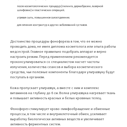
после косметологических процедур (пилинга, дермабразии, лазерной
шлифовки) и пластических операций;
угревая сыпь, повышенное салоотделение;
для лечения контрактур и других заболеваний суставов.
Достоинство процедуры фонофореза в том, что ее можно
проводить дома, не имея диплома косметолога или опыта работы
медсестрой. Главное правильно подобрать аппарат и верно
настроить режим. Перед применением рекомендуется
проконсультироваться со специалистом насчет частоты
излучения, количества сеансов и выбора косметического
средства, чьи полезные компоненты благодаря ультразвуку будут
поступать в организм.
Кожа пропускает ультразвук, а вместе с ним и комплекс
витаминов на глубину до 6 см. Волна ультразвука нагревает ткань
и повышает активность красных и белых кровяных телец.
Фонофорез стимулирует крово-лимфообращение и обменные
процессы, в том числе и внутриклеточный обмен, усиливает
выработку биологически активных веществ и увеличивает
активность ферментных систем.