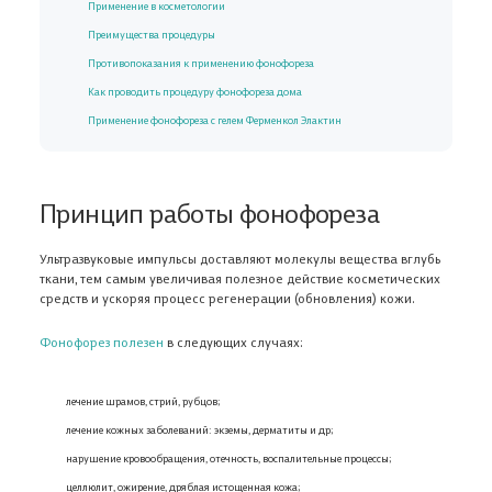
Применение в косметологии
Преимущества процедуры
Противопоказания к применению фонофореза
Как проводить процедуру фонофореза дома
Применение фонофореза с гелем Ферменкол Элактин
Принцип работы фонофореза
Ультразвуковые импульсы доставляют молекулы вещества вглубь
ткани, тем самым увеличивая полезное действие косметических
средств и ускоряя процесс регенерации (обновления) кожи.
Фонофорез полезен
в следующих случаях:
лечение шрамов, стрий, рубцов;
лечение кожных заболеваний: экземы, дерматиты и др;
нарушение кровообращения, отечность, воспалительные процессы;
целлюлит, ожирение, дряблая истощенная кожа;