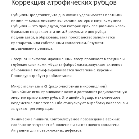
Коррекция атрофических рубцов
Субцизия. Представьте, что дно «ямки» удерживается плотными
нитями — коллагеновыми волокнами, которые тянут кожу вниз.
Субцизия — это процедура, при которой врач специальной иглой
буквально подсекает эти нити. В результате дно рубца
поднимается, а образовавшееся пространство заполняется
препаратом или собственным коллагеном. Результат:
выравнивание рельефа.
Лазерная шлифовка. Фракционный лазер проникает в средние и
глубокие слои кожи, «будит» фибробласты, запускает активное
обновление. Рельеф выравнивается постепенно, курсами.
Процедура требует реабилитации.
Микроигольчатый RF (радиочастотный микронидлинг).
Тончайшие иглы проникают в кожу и доставляют радиочастотную
энергию прямо в зону рубца. Это двойной удар: механическое
воздействие плюс тепло. Оба стимулируют выработку коллагена и
запускают регенерацию.
Химические пилинги. Контролируемое повреждение верхних
слоёв кожи запускает обновление и синтез нового коллагена.
Актуальны для поверхностных дефектов.