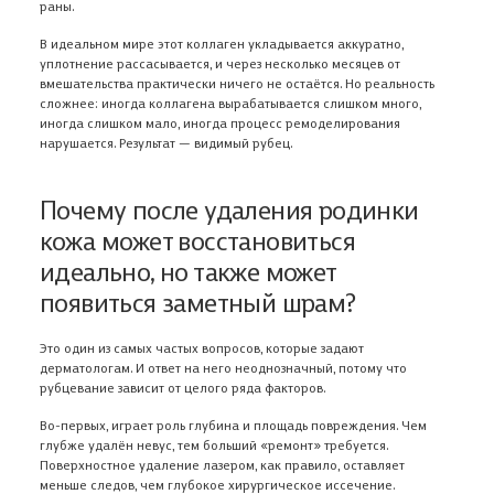
раны.
В идеальном мире этот коллаген укладывается аккуратно,
уплотнение рассасывается, и через несколько месяцев от
вмешательства практически ничего не остаётся. Но реальность
сложнее: иногда коллагена вырабатывается слишком много,
иногда слишком мало, иногда процесс ремоделирования
нарушается. Результат — видимый рубец.
Почему после удаления родинки
кожа может восстановиться
идеально, но также может
появиться заметный шрам?
Это один из самых частых вопросов, которые задают
дерматологам. И ответ на него неоднозначный, потому что
рубцевание зависит от целого ряда факторов.
Во-первых, играет роль глубина и площадь повреждения. Чем
глубже удалён невус, тем больший «ремонт» требуется.
Поверхностное удаление лазером, как правило, оставляет
меньше следов, чем глубокое хирургическое иссечение.