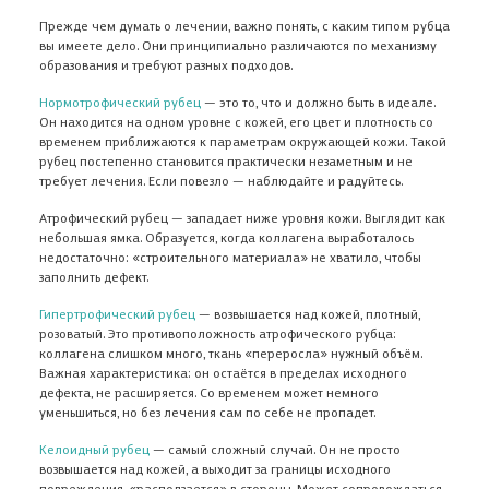
Прежде чем думать о лечении, важно понять, с каким типом рубца
вы имеете дело. Они принципиально различаются по механизму
образования и требуют разных подходов.
Нормотрофический рубец
— это то, что и должно быть в идеале.
Он находится на одном уровне с кожей, его цвет и плотность со
временем приближаются к параметрам окружающей кожи. Такой
рубец постепенно становится практически незаметным и не
требует лечения. Если повезло — наблюдайте и радуйтесь.
Атрофический рубец
— западает ниже уровня кожи. Выглядит как
небольшая ямка. Образуется, когда коллагена выработалось
недостаточно: «строительного материала» не хватило, чтобы
заполнить дефект.
Гипертрофический рубец
— возвышается над кожей, плотный,
розоватый. Это противоположность атрофического рубца:
коллагена слишком много, ткань «переросла» нужный объём.
Важная характеристика: он остаётся в пределах исходного
дефекта, не расширяется. Со временем может немного
уменьшиться, но без лечения сам по себе не пропадет.
Келоидный рубец
— самый сложный случай. Он не просто
возвышается над кожей, а выходит за границы исходного
повреждения, «расползается» в стороны. Может сопровождаться