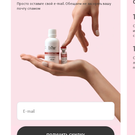
Просто оставьте свой e-mail. Обещаем не засорять вашу
почту спамом
С
и
с
С
л
п
Проверьте данные