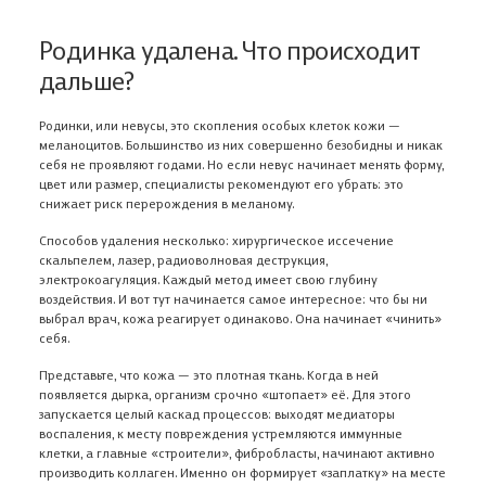
Родинка удалена. Что происходит
дальше?
Родинки, или невусы, это скопления особых клеток кожи —
меланоцитов. Большинство из них совершенно безобидны и никак
себя не проявляют годами. Но если невус начинает менять форму,
цвет или размер, специалисты рекомендуют его убрать: это
снижает риск перерождения в меланому.
Способов удаления несколько: хирургическое иссечение
скальпелем, лазер, радиоволновая деструкция,
электрокоагуляция. Каждый метод имеет свою глубину
воздействия. И вот тут начинается самое интересное: что бы ни
выбрал врач, кожа реагирует одинаково. Она начинает «чинить»
себя.
Представьте, что кожа — это плотная ткань. Когда в ней
появляется дырка, организм срочно «штопает» её. Для этого
запускается целый каскад процессов: выходят медиаторы
воспаления, к месту повреждения устремляются иммунные
клетки, а главные «строители», фибробласты, начинают активно
производить коллаген. Именно он формирует «заплатку» на месте