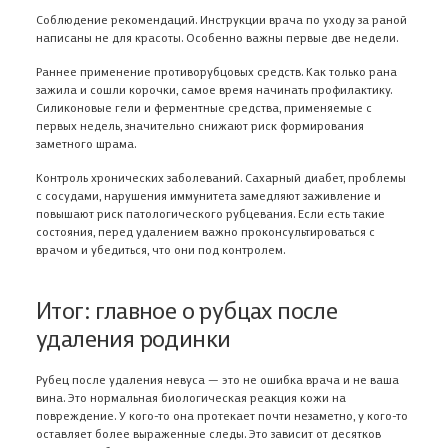
Соблюдение рекомендаций. Инструкции врача по уходу за раной
написаны не для красоты. Особенно важны первые две недели.
Раннее применение противорубцовых средств. Как только рана
зажила и сошли корочки, самое время начинать профилактику.
Силиконовые гели и ферментные средства, применяемые с
первых недель, значительно снижают риск формирования
заметного шрама.
Контроль хронических заболеваний. Сахарный диабет, проблемы
с сосудами, нарушения иммунитета замедляют заживление и
повышают риск патологического рубцевания. Если есть такие
состояния, перед удалением важно проконсультироваться с
врачом и убедиться, что они под контролем.
Итог: главное о рубцах после
удаления родинки
Рубец после удаления невуса — это не ошибка врача и не ваша
вина. Это нормальная биологическая реакция кожи на
повреждение. У кого-то она протекает почти незаметно, у кого-то
оставляет более выраженные следы. Это зависит от десятков