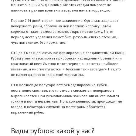
меняют внешний вид. Понимание этих стадий помогает не
паниковать раньше времени и вовремя начать коррекцию.
Первые 7–14 дней: первичное заживление. Организм защищает
поверхность раны, образуя на ней плотную корочку. Затем
корочка отпадет самостоятельно, открыв новую кожу. В этот
период место удаления может быть розовым, слегка отёчным,
чувствительным. Это нормально.
От 1 до 3 месяцев: активное формирование соединительной ткани.
Рубец уплотняется, может приобрести насыщенный розовый или
красноватый цвет. Именно в этот период он кажется наиболее
заметным, и многие пугаются: «Неужели так навсегда?». Нет, это
не навсегда, просто ткань ещё «строится».
От 6 месяцев до полутора лет: ремоделирование. Рубец
постепенно светлеет, его плотность снижается, поверхность
выравнивается. При физиологичном заживлении он становится
тонким и почти незаметным. Но, к сожалению, так происходит не
всегда. В некоторых случаях на месте раны образуется
выраженный рубец.
Виды рубцов: какой у вас?