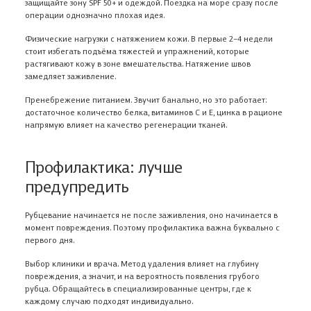
защищайте зону SPF 50+ и одеждой. Поездка на море сразу после
операции однозначно плохая идея.
Физические нагрузки с натяжением кожи. В первые 2–4 недели
стоит избегать подъёма тяжестей и упражнений, которые
растягивают кожу в зоне вмешательства. Натяжение швов
замедляет заживление.
Пренебрежение питанием. Звучит банально, но это работает:
достаточное количество белка, витаминов C и E, цинка в рационе
напрямую влияет на качество регенерации тканей.
Профилактика: лучше
предупредить
Рубцевание начинается не после заживления, оно начинается в
момент повреждения. Поэтому профилактика важна буквально с
первого дня.
Выбор клиники и врача. Метод удаления влияет на глубину
повреждения, а значит, и на вероятность появления грубого
рубца. Обращайтесь в специализированные центры, где к
каждому случаю подходят индивидуально.