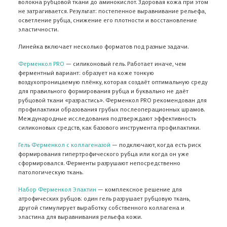
волокна рубцовой ткани до аминокислот. Здоровая кожа при этом
данных.
НЕТ
не затрагивается. Результат: постепенное выравнивание рельефа,
У МЕНЯ НЕТ МЕДИЦИНСКОГО
Да, закрыть
осветление рубца, снижение его плотности и восстановление
ОБРАЗОВАНИЯ
Нажимая на кнопку, Вы подтверждаете, что ознакомились
Проверьте данные
эластичности.
с
Условиями обработки персональных данных
ПОДПИСАТЬСЯ НА РАССЫЛКУ
и даете свое согласие на передачу и обработку Ваших
АДРЕС ДОБАВЛЕН
ЗАКАЗАТЬ ОБРАТНЫЙ ЗВОНОК
Линейка включает несколько форматов под разные задачи.
персональных данных.
ДОБАВИТЬ АДРЕС
Ферменкол PRO
— силиконовый гель. Работает иначе, чем
ферментный вариант: образует на коже тонкую
воздухопроницаемую плёнку, которая создаёт оптимальную среду
Ферменкол набор для энзимной
Ферменкол Элактин
для правильного формирования рубца и буквально не даёт
коррекции
атрофических рубц
рубцовой ткани «разрастись». Ферменкол PRO рекомендован для
От рубцов
От растяжек, От
профилактики образования грубых послеоперационных шрамов.
Международные исследования подтверждают эффективность
1 890 ₽
3 900 ₽
силиконовых средств, как базового инструмента профилактики.
Гель Ферменкол с коллагеназой
— подключают, когда есть риск
формирования гипертрофического рубца или когда он уже
сформировался. Ферменты разрушают непосредственно
патологическую ткань.
Набор Ферменкол Элактин
— комплексное решение для
атрофических рубцов: один гель разрушает рубцовую ткань,
другой стимулирует выработку собственного коллагена и
эластина для выравнивания рельефа кожи.