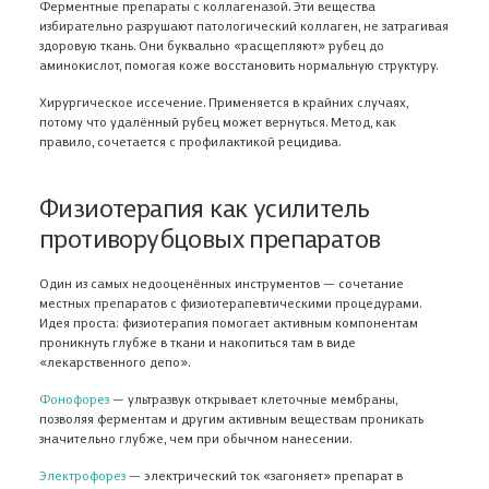
Ферментные препараты с коллагеназой. Эти вещества
избирательно разрушают патологический коллаген, не затрагивая
здоровую ткань. Они буквально «расщепляют» рубец до
аминокислот, помогая коже восстановить нормальную структуру.
Хирургическое иссечение. Применяется в крайних случаях,
потому что удалённый рубец может вернуться. Метод, как
правило, сочетается с профилактикой рецидива.
Физиотерапия как усилитель
противорубцовых препаратов
Один из самых недооценённых инструментов — сочетание
местных препаратов с физиотерапевтическими процедурами.
Идея проста: физиотерапия помогает активным компонентам
проникнуть глубже в ткани и накопиться там в виде
«лекарственного депо».
Фонофорез
— ультразвук открывает клеточные мембраны,
позволяя ферментам и другим активным веществам проникать
значительно глубже, чем при обычном нанесении.
Электрофорез
— электрический ток «загоняет» препарат в