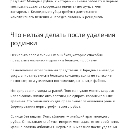
результат. Молодые рубцы, с которыми начали работать в первые
месяцы, поддаются коррекции значительно лучше, чем
застарелые. Келоидные рубцы требуют длительного
комплексного лечения и нередко склонны к рецидивам.
Что нельзя делать после удаления
родинки
Несколько слов о типичных ошибках, которые способны
превратить маленький шрамик в большую проблему.
Самолечение агрессивными средствами. «Народные» методы:
уксус, спирт, перекись в больших концентрациях не только не
помогают, но и усиливают воспаление, а значит, и фиброз.
Игнорирование ухода за раной. Повязки нужно менять вовремя,
использовать мягкие антисептики, не сдирать корочки раньше
времени. Это очень важно для правильного заживления раны и
формирования нормотрофического рубца.
Солнце без защиты. Ультрафиолет — злейший враг молодого
рубца. Он вызывает стойкую гиперпигментацию, от которой потом
крайне сложно избавиться. Первые 6–12 месяцев после удаления