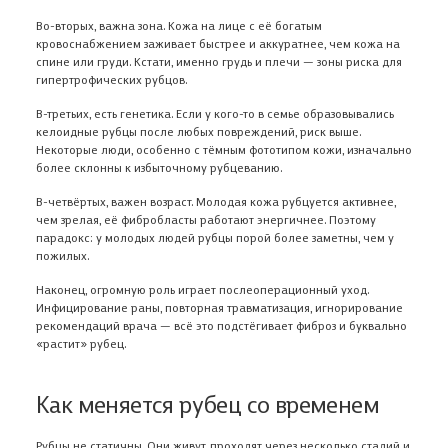
Во-вторых, важна зона. Кожа на лице с её богатым
кровоснабжением заживает быстрее и аккуратнее, чем кожа на
спине или груди. Кстати, именно грудь и плечи — зоны риска для
гипертрофических рубцов.
В-третьих, есть генетика. Если у кого-то в семье образовывались
келоидные рубцы после любых повреждений, риск выше.
Некоторые люди, особенно с тёмным фототипом кожи, изначально
более склонны к избыточному рубцеванию.
В-четвёртых, важен возраст. Молодая кожа рубцуется активнее,
чем зрелая, её фибробласты работают энергичнее. Поэтому
парадокс: у молодых людей рубцы порой более заметны, чем у
пожилых.
Наконец, огромную роль играет послеоперационный уход.
Инфицирование раны, повторная травматизация, игнорирование
рекомендаций врача — всё это подстёгивает фиброз и буквально
«растит» рубец.
Как меняется рубец со временем
Рубцы не статичны. Они живут, проходят через несколько стадий и