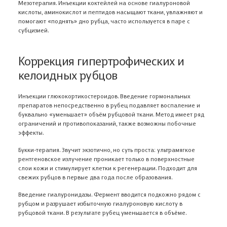
Мезотерапия. Инъекции коктейлей на основе гиалуроновой
кислоты, аминокислот и пептидов насыщают ткани, увлажняют и
помогают «поднять» дно рубца, часто используется в паре с
субцизией.
Коррекция гипертрофических и
келоидных рубцов
Инъекции глюкокортикостероидов. Введение гормональных
препаратов непосредственно в рубец подавляет воспаление и
буквально «уменьшает» объём рубцовой ткани. Метод имеет ряд
ограничений и противопоказаний, также возможны побочные
эффекты.
Букки-терапия. Звучит экзотично, но суть проста: ультрамягкое
рентгеновское излучение проникает только в поверхностные
слои кожи и стимулирует клетки к регенерации. Подходит для
свежих рубцов в первые два года после образования.
Введение гиалуронидазы. Фермент вводится подкожно рядом с
рубцом и разрушает избыточную гиалуроновую кислоту в
рубцовой ткани. В результате рубец уменьшается в объёме.