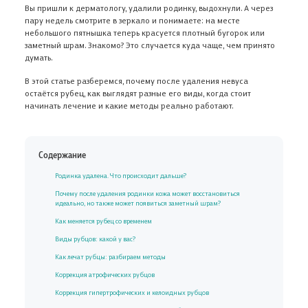
Вы пришли к дерматологу, удалили родинку, выдохнули. А через
пару недель смотрите в зеркало и понимаете: на месте
небольшого пятнышка теперь красуется плотный бугорок или
заметный шрам. Знакомо? Это случается куда чаще, чем принято
думать.
В этой статье разберемся, почему после удаления невуса
остаётся рубец, как выглядят разные его виды, когда стоит
начинать лечение и какие методы реально работают.
Содержание
Родинка удалена. Что происходит дальше?
Почему после удаления родинки кожа может восстановиться
идеально, но также может появиться заметный шрам?
Как меняется рубец со временем
Виды рубцов: какой у вас?
Как лечат рубцы: разбираем методы
Коррекция атрофических рубцов
Коррекция гипертрофических и келоидных рубцов