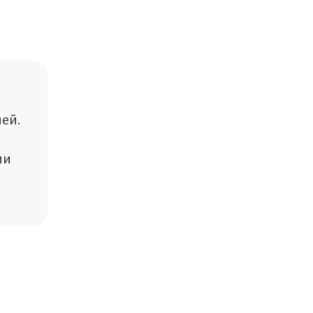
ей.
ии