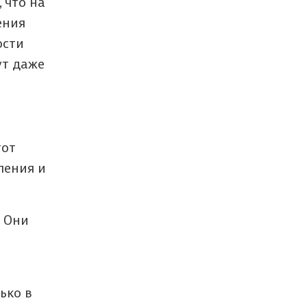
 что на
ения
ости
ут даже
тот
ления и
. Они
ько в