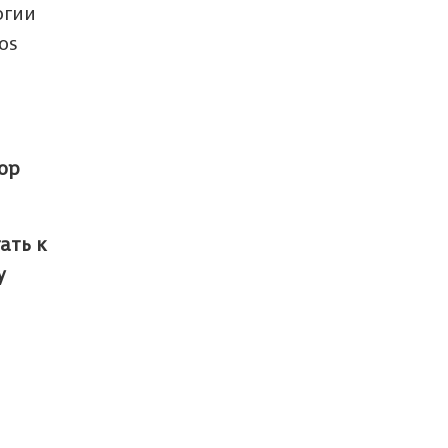
огии
os
пор
ать к
у