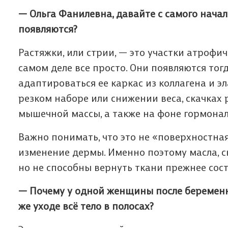
— Ольга Фанилевна, давайте с самого начал
появляются?
Растяжки, или стрии, — это участки атрофи
самом деле все просто. Они появляются тогд
адаптироваться ее каркас из коллагена и э
резком наборе или снижении веса, скачках 
мышечной массы, а также на фоне гормона
Мы п
Да
Важно понимать, что это не «поверхностная
изменение дермы. Именно поэтому масла, с
Ф
з
В
о
но не способны вернуть ткани прежнее сост
— Почему у одной женщины после беременно
Мы п
Пол
же уходе всё тело в полосах?