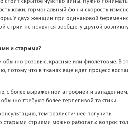
то стоит скрытое чувство вины. Нужно понимать,
Условиями обработки персональных
ознакомились с Условиями обработки
Обычно письмо доходит в течение пары минут.
Да, удалить
ОТЛИЧНО
ОТЛИЧНО
данных
персональных данных
ность кожи, гормональный фон и скорость измен
ДА, ЕСТЬ
Если нет, то можно проверить папку со спамом
НЕТ
ОТЛИЧНО
ОТЛИЧНО
ОТЛИЧНО
и даю свое согласие на передачу и
Условиями обработки персональных
торы. У двух женщин при одинаковой беременн
ОТЛИЧНО
обработку своих персональных данных.
данных
НЕТ
ой стрии не появятся вообще, у другой возникн
У МЕНЯ НЕТ МЕДИЦИНСКОГО ОБРАЗОВАНИЯ
Да, закрыть
ами и старыми?
ЗАКАЗАТЬ ОБРАТНЫЙ ЗВОНОК
ПОДПИСАТЬСЯ НА РАССЫЛКУ
 обычно розовые, красные или фиолетовые. В э
ю, потому что в тканях еще идет процесс воспа
лые, с более выраженной атрофией и западением
 обычно требуют более терпеливой тактики.
онсультацию, тем реалистичнее получить
о старыми стриями можно работать: вопрос тол