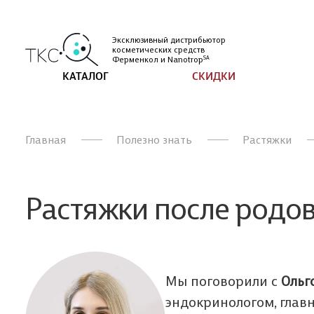
Эксклюзивный дистрибьютор
косметических
средств
Ферменкол и
Nanotrop
SA
КАТАЛОГ
СКИДКИ
Главная
Полезно знать
Растяжки
Растяжки после родов:
Мы поговорили с
Ольг
эндокринологом, глав