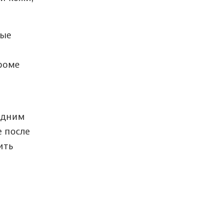
ные
роме
одним
е после
ить