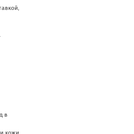
тавкой,
.
д в
и кожи,