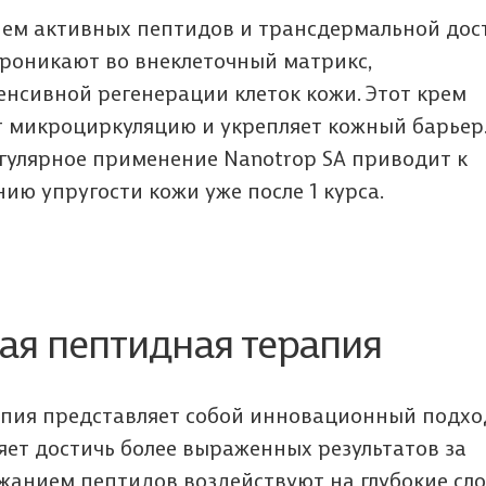
Условиями обработки персональных
ознакомились с Условиями обработки
Обычно письмо доходит в течение пары минут.
Да, удалить
ием активных пептидов и трансдермальной дос
ОТЛИЧНО
ОТЛИЧНО
данных
персональных данных
ДА, ЕСТЬ
Если нет, то можно проверить папку со спамом
НЕТ
ОТЛИЧНО
ОТЛИЧНО
ОТЛИЧНО
и даю свое согласие на передачу и
Условиями обработки персональных
роникают во внеклеточный матрикс,
ОТЛИЧНО
обработку своих персональных данных.
данных
енсивной регенерации клеток кожи. Этот крем
НЕТ
т микроциркуляцию и укрепляет кожный барьер
У МЕНЯ НЕТ МЕДИЦИНСКОГО ОБРАЗОВАНИЯ
Да, закрыть
егулярное применение Nanotrop SA приводит к
ЗАКАЗАТЬ ОБРАТНЫЙ ЗВОНОК
ПОДПИСАТЬСЯ НА РАССЫЛКУ
 упругости кожи уже после 1 курса.
я пептидная терапия
пия представляет собой инновационный подхо
ет достичь более выраженных результатов за
жанием пептидов воздействуют на глубокие сло