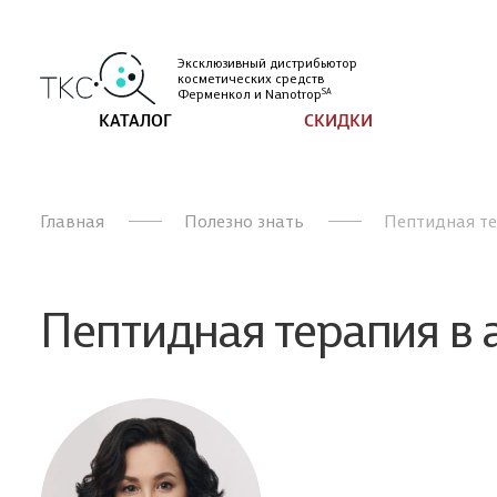
Эксклюзивный дистрибьютор
косметических
средств
Ферменкол и
Nanotrop
SA
КАТАЛОГ
СКИДКИ
Главная
Полезно знать
Пептидная те
Пептидная терапия в