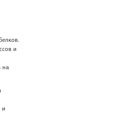
белков.
ссов и
 на
а
 и