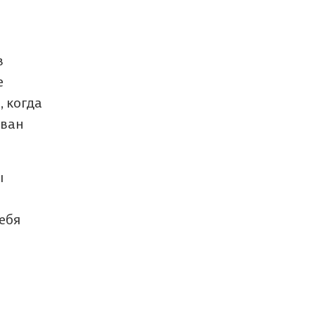
в
е
 когда
ован
ы
ебя