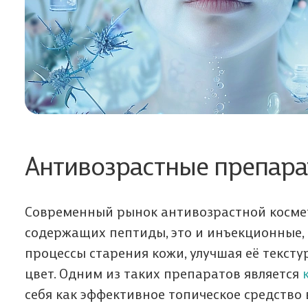
Антивозрастные препара
Мы п
Да
Ф
Современный рынок антивозрастной косме
з
В
о
содержащих пептиды, это и инъекционные, 
процессы старения кожи, улучшая её текс
Мы п
Пол
цвет. Одним из таких препаратов является
себя как эффективное топическое средство 