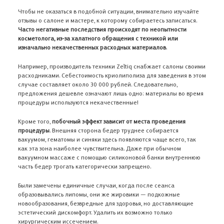
Чтобы не оказаться в подобной ситуации, внимательно изучайте
отзывы о салоне и мастере, к которому собираетесь записаться.
Часто негативные последствия происходят по неопытности
косметолога, из-за халатного обращения с техникой или
изначально некачественных расходных материалов
.
Например, производитель техники Zeltiq снабжает салоны своими
расходниками. Себестоимость криолиполиза для заведения в этом
случае составляет около 30 000 рублей. Следовательно,
предложения дешевле означают лишь одно: материалы во время
процедуры используются некачественные!
Кроме того,
побочный эффект зависит от места проведения
процедуры
. Внешняя сторона бедер труднее собирается
вакуумом, гематомы и синяки здесь появляются чаще всего, так
В корзине ничего нет
как эта зона наиболее чувствительна. Даже при обычном
вакуумном массаже с помощью силиконовой банки внутреннюю
Откройте Каталог, чтобы выбрать нужный товар,
часть бедер трогать категорически запрещено.
или авторизуйтесь на сайте,
если вы уже ранее добавляли товар в
Корзину
Были замечены единичные случаи, когда после сеанса
образовывались липомы, они же жировики — подкожные
новообразования, безвредные для здоровья, но доставляющие
Адрес доставки
эстетический дискомфорт. Удалить их возможно только
Авторизация
В КАТАЛОГ
хирургическим иссечением.