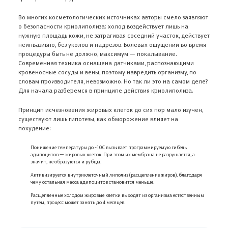
Во многих косметологических источниках авторы смело заявляют
о безопасности криолиполиза: холод воздействует лишь на
нужную площадь кожи, не затрагивая соседний участок, действует
неинвазивно, без уколов и надрезов. Болевых ощущений во время
процедуры быть не должно, максимум — покалывание.
Современная техника оснащена датчиками, распознающими
кровеносные сосуды и вены, поэтому навредить организму, по
словам производителя, невозможно. Но так ли это на самом деле?
Для начала разберемся в принципе действия криолиполиза.
Принцип исчезновения жировых клеток до сих пор мало изучен,
существуют лишь гипотезы, как обморожение влияет на
похудение:
Понижение температуры до -10С вызывает программируемую гибель
адипоцитов — жировых клеток. При этом их мембрана не разрушается, а
значит, не образуются и рубцы.
Активизируется внутриклеточный липолиз (расщепление жиров), благодаря
чему остальная масса адипоцитов становится меньше.
Расщепленные холодом жировые клетки выходят из организма естественным
путем, процесс может занять до 4 месяцев.