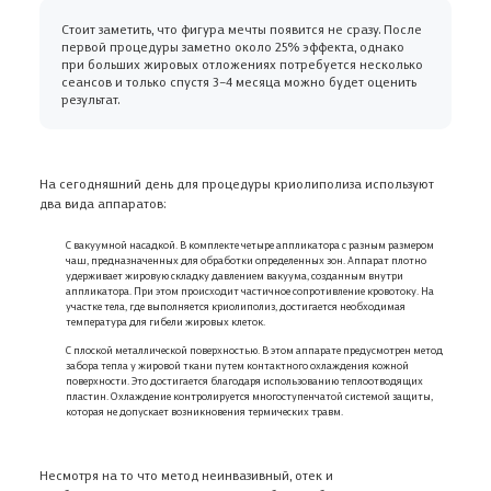
Стоит заметить, что фигура мечты появится не сразу. После
первой процедуры заметно около 25% эффекта, однако
при больших жировых отложениях потребуется несколько
сеансов и только спустя 3–4 месяца можно будет оценить
результат.
На сегодняшний день для процедуры криолиполиза используют
два вида аппаратов:
С вакуумной насадкой. В комплекте четыре аппликатора с разным размером
чаш, предназначенных для обработки определенных зон. Аппарат плотно
удерживает жировую складку давлением вакуума, созданным внутри
аппликатора. При этом происходит частичное сопротивление кровотоку. На
участке тела, где выполняется криолиполиз, достигается необходимая
температура для гибели жировых клеток.
С плоской металлической поверхностью. В этом аппарате предусмотрен метод
забора тепла у жировой ткани путем контактного охлаждения кожной
поверхности. Это достигается благодаря использованию теплоотводящих
пластин. Охлаждение контролируется многоступенчатой системой защиты,
которая не допускает возникновения термических травм.
Несмотря на то что метод неинвазивный, отек и