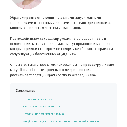
Убрать жировые отложения не долгими изнурительными
тренировками и голодными диетами, а за сеанс криолиполиза.
Многим эта идея кажется привлекательной.
Под воздействием холода жир уходит, но есть вероятность и
осложнений: в тканях эпидермиса могут произойти изменения,
которые приводят к некрозу, не говоря уже об ожогах, шрамах и
сопутствующих болезненных ощущениях.
О чем стоит знать перед тем, как решиться на процедуру, и какие
могут быть побочные эффекты после криолиполиза —
рассказывает ведущий врач Светлана Огородникова.
Содержание
Что такое криолиполиз
Как проводится криолиполиз
Осложнения после криолиполиза
Как убрать следы после криолиполиза с помощью Ферменкол