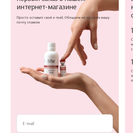
интернет-магазине
Просто оставьте свой e-mail. Обещаем не засорять вашу
почту спамом
С
и
с
С
л
п