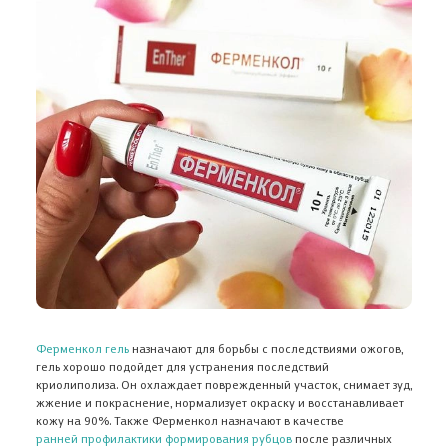
От рубцов
От растяжек, От
1 890 ₽
3 900 ₽
Ферменкол гель
назначают для борьбы с последствиями ожогов,
гель хорошо подойдет для устранения последствий
криолиполиза. Он охлаждает поврежденный участок, снимает зуд,
жжение и покраснение, нормализует окраску и восстанавливает
кожу на 90%. Также Ферменкол назначают в качестве
ранней профилактики формирования рубцов
после различных