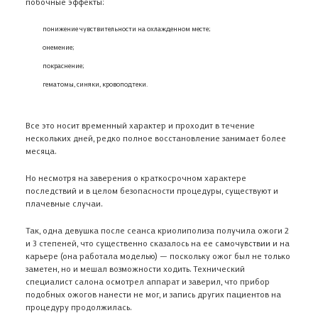
побочные эффекты:
понижение чувствительности на охлажденном месте;
онемение;
покраснение;
гематомы, синяки, кровоподтеки.
Все это носит временный характер и проходит в течение
нескольких дней, редко полное восстановление занимает более
месяца.
Но несмотря на заверения о краткосрочном характере
последствий и в целом безопасности процедуры, существуют и
плачевные случаи.
Так, одна девушка после сеанса криолиполиза получила ожоги 2
и 3 степеней, что существенно сказалось на ее самочувствии и на
карьере (она работала моделью) — поскольку ожог был не только
заметен, но и мешал возможности ходить. Технический
специалист салона осмотрел аппарат и заверил, что прибор
подобных ожогов нанести не мог, и запись других пациентов на
процедуру продолжилась.