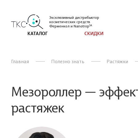
Эксклюзивный дистрибьютор
косметических
средств
Ферменкол и
Nanotrop
SA
КАТАЛОГ
СКИДКИ
Главная
Полезно знать
Растяжки
Мезороллер — эффект
растяжек