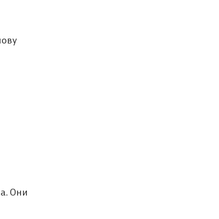
нову
а. Они