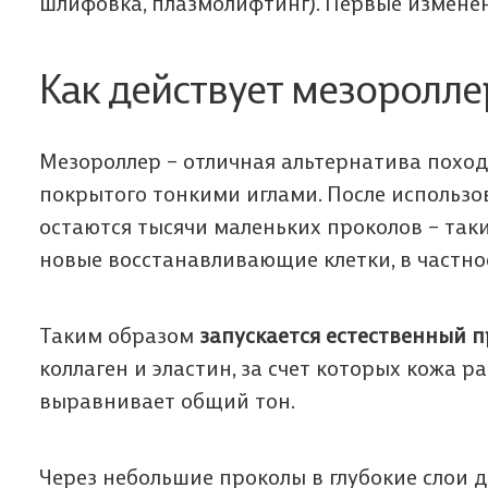
шлифовка, плазмолифтинг). Первые изменен
Как действует мезоролле
Мезороллер – отличная альтернатива похода
покрытого тонкими иглами. После использо
остаются тысячи маленьких проколов – та
новые восстанавливающие клетки, в частнос
Мы п
Да
Ф
Таким образом
запускается естественный 
з
В
о
коллаген и эластин, за счет которых кожа 
выравнивает общий тон.
Мы п
Пол
Через небольшие проколы в глубокие слои 