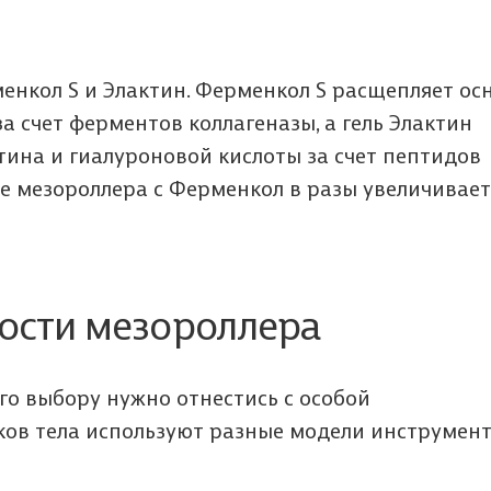
менкол S и Элактин. Ферменкол S расщепляет ос
а счет ферментов коллагеназы, а гель Элактин
стина и гиалуроновой кислоты за счет пептидов
ие мезороллера с Ферменкол в разы увеличивает
ости мезороллера
 его выбору нужно отнестись с особой
ков тела используют разные модели инструмент