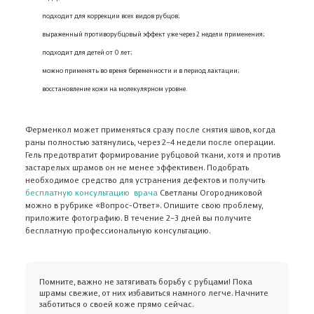
подходит для коррекции всех видов рубцов;
выраженный противорубцовый эффект уже через 2 недели применения;
Ферменкол набор для энзимной
Ферменкол Элактин
подходит для детей от 0 лет;
коррекции
атрофических рубц
можно применять во время беременности и в период лактации;
От рубцов
От растяжек, От
восстановление кожи на молекулярном уровне.
1 890 ₽
3 900 ₽
Ферменкол может применяться сразу после снятия швов, когда
раны полностью затянулись, через 2–4 недели после операции.
Гель предотвратит формирование рубцовой ткани, хотя и против
застарелых шрамов он не менее эффективен. Подобрать
необходимое средство для устранения дефектов и получить
бесплатную консультацию врача
Светланы Огородниковой
можно в рубрике «Вопрос-Ответ». Опишите свою проблему,
приложите фотографию. В течение 2–3 дней вы получите
бесплатную профессиональную консультацию.
Помните, важно не затягивать борьбу с рубцами! Пока
шрамы свежие, от них избавиться намного легче. Начните
заботиться о своей коже прямо сейчас.