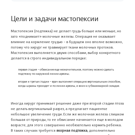
Цели и задачи мастопексии
Мастопексия (подтяжка) не делает грудь больше или меньше, но
зато «поднимает» молочные железы. Операция не оказывает
влияние на кормление грудью – в будущем оно вполне возможно,
потому что хирург не травмирует ткани молочных протоков.
Мастопексия выполняется двумя способами, выбор конкретного
делается в строго индивидуальном порядке:
первая стадия – обвисание еще незначительное, поэтому можно сделать
подтяжку по наружной линии ареолы;
вторая и третья стадии – врач выполняет операцию вертикальным способом,
когда шрамы проходят и по линии ареолы, и вниз к субмаммарной складке.
Иногда хирург принимает решение даже при второй стадии птоза
не делать вертикальный разрез, а предлагает пациентке
небольшое увеличение груди. Если же молочная железа слишком
большая от природы, то ее обвисание начинается еще в молодом
возрасте, для этого совершенно необязательно кормить ребенка.
В таких случаях требуется
якорная подтяжка
, дополнительно