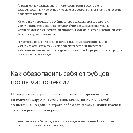
Атрофические – располагаются ниже уровня кожи, представлены
деформированными волокнами коллагена в дерме. Выглядят как ямки, сложно
поддаются коррекции.
Келоидные – ярко-красные рубцы, которые разрастаются со временем,
увеличиваясь в размерах и захватывая близлежащие здоровые ткани.
Формируются за счет чрезмерной выработки коллагена в травмированной коже,
беспокоят зудом и жжением.
Гипертрофические – похожи на келоидные, но менее агрессивны и не
увеличиваются в размерах. Легче поддаются терапии, представлены
избыточным коллагеном и гиалуроновой кислотой. Не разрастаются за пределы
раны, имеют красный цвет.
Как обезопасить себя от рубцов
после мастопексии
Формирование рубцов зависит не только от правильности
выполнения хирургического вмешательства, но и от самой
пациентки. Она должна строго соблюдать рекомендации врача в
послеоперационном периоде:
компрессионное белье следует носить в ежедневном режиме 1 месяц – оно
снимает нагрузку на ткани и кожу;
на протяжении полугода стоит применять стягивающие пластыри –