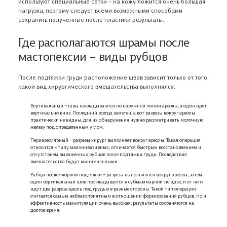
используют специальные сетки – на кожу ложится очень большая
нагрузка, поэтому следует всеми возможными способами
сохранить полученные после пластики результаты.
Где располагаются шрамы после
мастопексии – виды рубцов
После подтяжки груди расположение швов зависит только от того,
какой вид хирургического вмешательства выполнялся:
Вертикальный – швы накладываются по наружной линии ареолы, а один идет
вертикально вниз. Последний всегда заметен, а вот разрезы вокруг ареолы
практически не видны, для их обнаружения нужно рассматривать молочную
железу под определенным углом.
Периареолярный – разрезы хирург выполняет вокруг ареолы. Такая операция
относится к типу малоинвазивных, отличается быстрым восстановлением и
отсутствием выраженных рубцов после подтяжки груди. Последствия
вмешательства будут минимальными.
Рубцы после якорной подтяжки – разрезы выполняются вокруг ареолы, затем
один вертикальный шов прокладывается к субмаммарной складке, и от него
идут два разреза вдоль под грудью в разные стороны. Такой тип операции
считается самым неблагоприятным в отношении формирования рубцов. Но и
эффективность манипуляции очень высокая, результаты сохраняются на
долгое время.