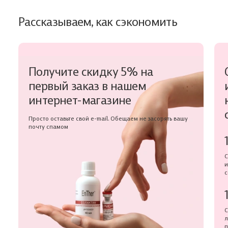
Рассказываем, как сэкономить
Получите скидку 5% на
первый заказ в нашем
интернет-магазине
Просто оставьте свой e-mail. Обещаем не засорять вашу
почту спамом
С
и
с
С
л
п