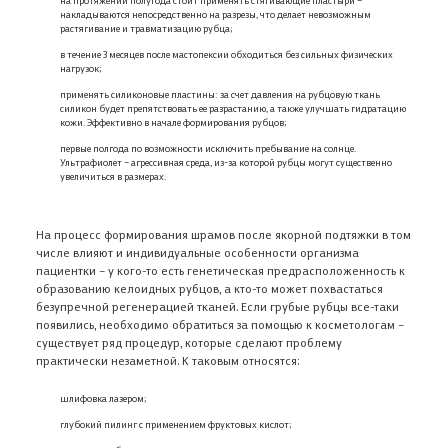
накладываются непосредственно на разрезы, что делает невозможным
растягивание и травматизацию рубца;
в течение 3 месяцев после мастопексии обходиться без сильных физических
нагрузок;
применять силиконовые пластины: за счет давления на рубцовую ткань
силикон будет препятствовать ее разрастанию, а также улучшать гидратацию
кожи. Эффективно в начале формирования рубцов;
первые полгода по возможности исключить пребывание на солнце.
Ультрафиолет – агрессивная среда, из-за которой рубцы могут существенно
увеличиться в размерах.
На процесс формирования шрамов после якорной подтяжки в том
числе влияют и индивидуальные особенности организма
пациентки – у кого-то есть генетическая предрасположенность к
образованию келоидных рубцов, а кто-то может похвастаться
безупречной регенерацией тканей. Если грубые рубцы все-таки
появились, необходимо обратиться за помощью к косметологам –
существует ряд процедур, которые сделают проблему
практически незаметной. К таковым относятся:
В корзине ничего нет
шлифовка лазером;
Откройте Каталог, чтобы выбрать нужный товар,
глубокий пилинг с применением фруктовых кислот;
или авторизуйтесь на сайте,
если вы уже ранее добавляли товар в
Корзину