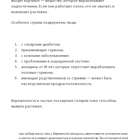
входит кортизол 一 вещество, которое вырабатывают
надпочечники. Если они работают плохо, его не хватает, и
возникают растяжки.
Особенно стриям подвержены люди:
с сахарным диабетом;
принимающие гормоны;
с кожными заболеваниями;
с проблемами в эндокринной системе;
женщины от 45 лет, которые перестают вырабатывать
половые гормоны;
имеющие родственников со стриями 一 может быть
наследственная предрасположенность.
Беременность и частые посещения солярия тоже способны
вызвать растяжки:
при наборе массы тела у беременной женщины увеличивается натяжение кожи
и клетки не успевают размножиться в нужном количестве. Так истончается слой