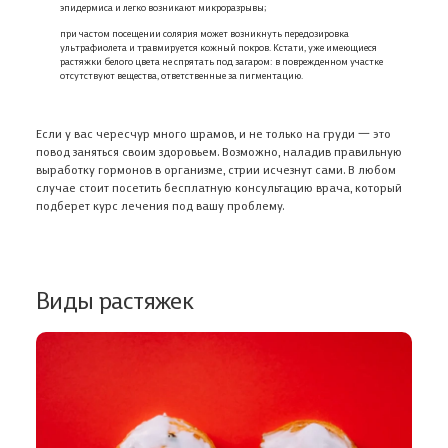
эпидермиса и легко возникают микроразрывы;
при частом посещении солярия может возникнуть передозировка
ультрафиолета и травмируется кожный покров. Кстати, уже имеющиеся
растяжки белого цвета не спрятать под загаром: в поврежденном участке
отсутствуют вещества, ответственные за пигментацию.
Если у вас чересчур много шрамов, и не только на груди 一 это
повод заняться своим здоровьем. Возможно, наладив правильную
выработку гормонов в организме, стрии исчезнут сами. В любом
случае стоит посетить бесплатную консультацию врача, который
подберет курс лечения под вашу проблему.
Виды растяжек