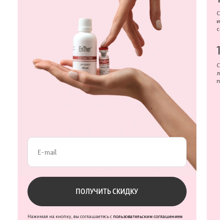
С
и
с
С
л
п
Проверьте данные
ПОЛУЧИТЬ СКИДКУ
Нажимая на кнопку, вы соглашаетесь с
пользовательским соглашением