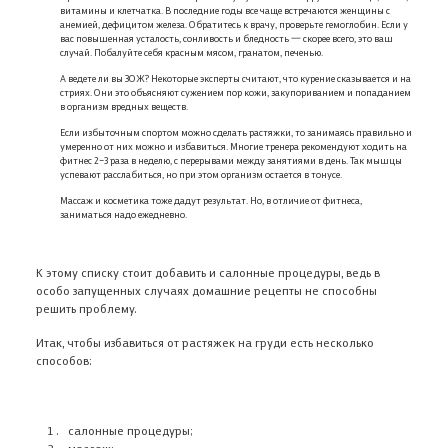
витамины и клетчатка. В последние годы все чаще встречаются женщины с
анемией, дефицитом железа. Обратитесь к врачу, проверьте гемоглобин. Если у
вас повышенная усталость, сонливость и бледность 一 скорее всего, это ваш
случай. Побалуйте себя красным мясом, гранатом, печенью.
А ведете ли вы ЗОЖ? Некоторые эксперты считают, что курение сказывается и на
стриях. Они это объясняют сужением пор кожи, закупориванием и попаданием
в организм вредных веществ.
Если избыточным спортом можно сделать растяжки, то занимаясь правильно и
умеренно от них можно и избавиться. Многие тренера рекомендуют ходить на
фитнес 2–3 раза в неделю, с перерывами между занятиями в день. Так мышцы
успевают расслабиться, но при этом организм остается в тонусе.
Массаж и косметика тоже дадут результат. Но, в отличие от фитнеса,
заниматься надо ежедневно.
К этому списку стоит добавить и салонные процедуры, ведь в
особо запущенных случаях домашние рецепты не способны
решить проблему.
Итак, чтобы избавиться от растяжек на груди есть несколько
способов:
салонные процедуры;
массаж;