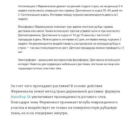
Аппликации с Ферменколом делают на ранней стадии стрии, но не раньше 3–4
недели после ожога, операции или травмы. Длительность курса 30–40 дней по
2–3 аппликации в день. Интервал между курсами рекомендуется делать в 2
недели.
Фонофорез с Ферменколом помогает при зрелом плотном рубце, травме,
растяжке или ожоге. Также используют против угревой сыпи и при контакте с
Дюпюитрененом. Длительность курса от 10 до 15 сеансов, с частотой 1
процедура в день. Можно делать интервал в 2 дня, интервал между курсами 2
недели. Не рекомендуется воздействовать ультразвуком на молодые рубцы и
стрии 一 так вы стимулируете их рост. Детские процедуры можно проводить с 3
лет.
Электрофорез – домашняя альтернатива фонофорезу. Для сеанса используют
аппарат Невотон для коррекции небольших растяжек, постакне на лице или
труднодоступных участках тела.
За счет чего пропадают растяжки? В основе действия
Ферменкола лежит метод трансдермальной доставки: формула
Nanofrop SA
увеличивает проницаемость рогового слоя,
благодаря чему Ферменкол проникает вглубь поврежденного
участка и воздействует не только на поверхностную рубцовую
ткань, но и на эпидермис изнутри.