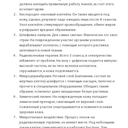
должна наладить правильную работу тканей, за счет этого
Откройте Каталог, чтобы выбрать нужный товар,
исчезает шрам.
или авторизуйтесь на сайте,
Кислородно-озоновый коктейль. Он также вводится под
если вы уже ранее добавляли товар в
Корзину
кожу, однако, результат надо ожидать лишь после 8 сеансов.
Укол коктейля стимулирует кровообращение, обмен жиров
и разрушает вредные образования.
Адрес доставки
Шлифовка лазером. Для самых смелых. Фактически это ожог
Авторизация
стрии. На поврежденном участке организм усиленно
В КАТАЛОГ
вырабатывает коллаген, с помощью которого растяжка
затягивается новой тканью.
Введите номер мобильного телефона, чтобы войти либо
Радиоволновая терапия. Всего 3 сеанса, и электричество
Укажите свои контакты
зарегистрироваться на сайте
избавляет от проблем. На зону с дефектом подается импульс
Укажите свой e-mail
высокой частоты, из-за чего волокна коллагена
Мы перезвоним и подробно ответим на все ваши
Данный раздел предназначен для
скручиваются, и кожа подтягивается.
Популярные товары
Проверьте данные
Мы будем уведомлять о выходе новых продуктов
вопросы
Вы действительно хотите закрыть
Вы действительно хотите удалить
Микродермабразия. Роговой слой (напомним, состоит из
специалистов
Форма успешно отправлена
Ваше сообщение успешно
мертвых клеток) шлифуется с помощью насадок, пилочек и
Ваша заявка принята
ветку обсуждения?
сообщение?
Ваше сообщение успешно
прочего в специальном оборудовании. Обещает, таким
отправлено. Оно появится на сайте
Ваш комментарий отправлен
Изменения сохранены
Заказ отменен
Отправили промокод на скидку 5%
У вас есть медицинское образование?
образом, «спилить» даже запущенные белые растяжки.
отправлено
Проверьте данные
Мы перезвоним и подробно ответим на все ваши
Пользователи больше не смогут оставлять комментарии
Отменить данное действие будет невозможно
Химический пилинг. На поврежденную кожу попадает
после модерации
Мы добавим ваш email в список рассылок.
на вашу почту
ПОЛУЧИТЬ КОД
вопросы
Промокод скопирован
химический препарат, сжигающий ее верхний слой.
Проверьте данные
Проверьте данные
Сожженный участок отшелушивается и появляется новая
Да, удалить
Обычно письмо доходит в течение пары минут. Если нет, то
Нажимая на кнопку, Вы подтверждаете, что ознакомились с
ДА, ЕСТЬ
Я подтверждаю, что ознакомился с
ОТЛИЧНО
ОТЛИЧНО
ОК
здоровая кожа.
Проверьте данные
Условиями обработки персональных данных
НЕТ
Условиями обработки персональных данных
можно проверить папку со спамом
ОТЛИЧНО
и даю свое
ОТЛИЧНО
Микротоковое воздействие. Процесс похож на
Условиями обработки персональных данных
Авторизоваться по e-mail
согласие на передачу и обработку своих персональных
ОТЛИЧНО
ОТЛИЧНО
данных.
радиоволновую терапию, но влияет мягче. Под небольшим
НЕТ
током клетки стимулируются и работают быстрее. Для
У МЕНЯ НЕТ МЕДИЦИНСКОГО