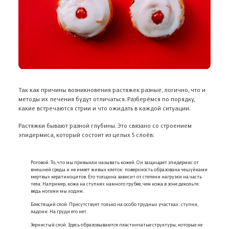
Так как причины возникновения растяжек разные, логично, что и
методы их лечения будут отличаться. Разберёмся по порядку,
какие встречаются стрии и что ожидать в каждой ситуации.
Растяжки бывают разной глубины. Это связано со строением
эпидермиса, который состоит из целых 5 слоёв:
Роговой. То, что мы привыкли называть кожей. Он защищает эпидермис от
внешней среды и не имеет живых клеток: поверхность образована чешуйками
мертвых кератиноцитов. Его толщина зависит от степени нагрузки на часть
тела. Например, кожа на ступнях намного грубее, чем кожа в зоне декольте:
ведь ногами мы ходим.
Блестящий слой. Присутствует только на особо трудных участках: ступни,
ладони. На груди его нет.
Зернистый слой. Здесь образовываются пластинчатые структуры, которые не