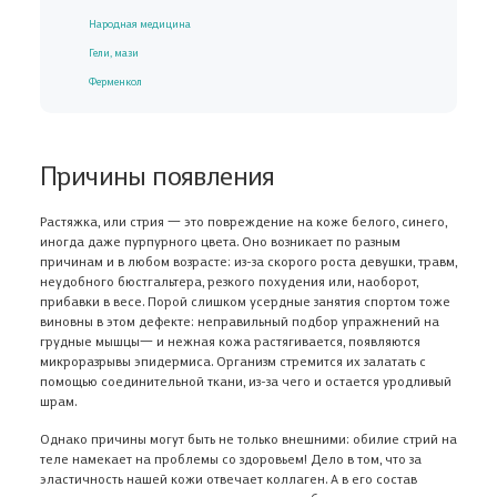
Народная медицина
Гели, мази
Ферменкол
Причины появления
Растяжка, или стрия 一 это повреждение на коже белого, синего,
иногда даже пурпурного цвета. Оно возникает по разным
причинам и в любом возрасте: из-за скорого роста девушки, травм,
неудобного бюстгальтера, резкого похудения или, наоборот,
прибавки в весе. Порой слишком усердные занятия спортом тоже
виновны в этом дефекте: неправильный подбор упражнений на
грудные мышцы一 и нежная кожа растягивается, появляются
микроразрывы эпидермиса. Организм стремится их залатать с
помощью соединительной ткани, из-за чего и остается уродливый
шрам.
Однако причины могут быть не только внешними: обилие стрий на
теле намекает на проблемы со здоровьем! Дело в том, что за
эластичность нашей кожи отвечает коллаген. А в его состав