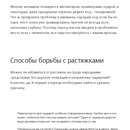
Многие женщины пользуются автозагаром, праймерами, пудрой, а
некоторые даже придумали спрятать дефект под… татуировкой!
Что ж, превратить проблему в изюминку хороший ход, если бы не
одно «но»: кожа уже травмирована, причем не всегда ясно,
насколько глубоко. Поэтому, перед тем как вводить в проблемное
место иглу с пигментом, все-таки посоветуйтесь с вашим врачом.
Способы борьбы с растяжками
Можно ли избавиться от растяжек на груди народными
средствами, без дорогих операций и неприятных ощущений?
Конечно, да. В первую очередь необходимо найти и удалить
причину:
Пересмотрите свой гардероб, особенно повседневные вещи. Удобно вам в них,
может, любимый бюстгальтер коварно натирает? Даже от нарядной дорогой
вещи дешевле отказаться, чем исправлять последствия от нее.
Правильно ли вы питаетесь? Организму нужны свежие фрукты и овощи, белок,