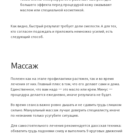
Да, закрыть
ОБРАЗОВАНИЯ
Нажимая на кнопку, Вы подтверждаете, что ознакомились
большего эффекта перед процедурой кожу смазывают
Проверьте данные
с
Условиями обработки персональных данных
маслом или специальной косметикой.
ПОДПИСАТЬСЯ НА РАССЫЛКУ
и даете свое согласие на передачу и обработку Ваших
АДРЕС ДОБАВЛЕН
ЗАКАЗАТЬ ОБРАТНЫЙ ЗВОНОК
персональных данных.
ДОБАВИТЬ АДРЕС
Как видно, быстрый результат требует доли смелости. А для тех,
кто согласен подождать и приложить немножко усилий, есть
следующий способ.
Ферменкол набор для энзимной
Ферменкол Элактин
коррекции
атрофических рубц
От рубцов
От растяжек, От
Массаж
1 890 ₽
3 900 ₽
Полезен как на этапе профилактики растяжек, так и во время
лечения от них. Главный плюс в том, что его делают сами и дома.
Единственное, что вам надо 一 это масло или крем. Минус 一
процедура делается ежедневно, иначе результата не будет.
Во время сеанса важно ровно дышать и не сдавить грудь слишком
сильно. Мануальный массаж лучше доверить специалисту, иначе
по незнанию только усугубите ситуацию.
Для самостоятельного лечения рекомендуется даосская техника:
обхватить грудь ладонями снизу и выполнить 9 круговых движений