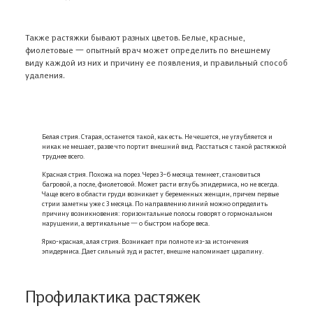
Также растяжки бывают разных цветов. Белые, красные,
фиолетовые 一 опытный врач может определить по внешнему
виду каждой из них и причину ее появления, и правильный способ
удаления.
Белая стрия. Старая, останется такой, как есть. Не чешется, не углубляется и
никак не мешает, разве что портит внешний вид. Расстаться с такой растяжкой
труднее всего.
Красная стрия. Похожа на порез. Через 3–6 месяца темнеет, становиться
багровой, а после, фиолетовой. Может расти вглубь эпидермиса, но не всегда.
Чаще всего в области груди возникает у беременных женщин, причем первые
стрии заметны уже с 3 месяца. По направлению линий можно определить
причину возникновения: горизонтальные полосы говорят о гормональном
нарушении, а вертикальные 一 о быстром наборе веса.
Ярко-красная, алая стрия. Возникает при полноте из-за истончения
эпидермиса. Дает сильный зуд и растет, внешне напоминает царапину.
Профилактика растяжек