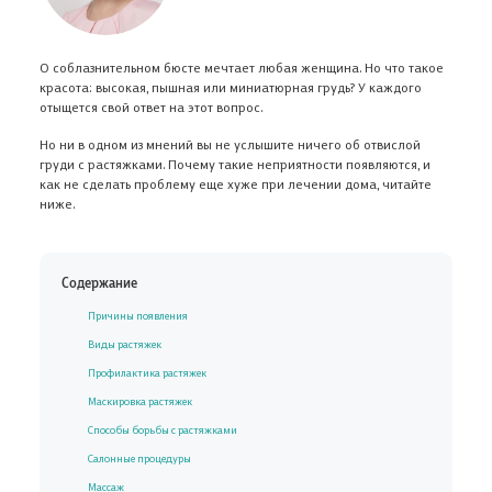
О соблазнительном бюсте мечтает любая женщина. Но что такое
красота: высокая, пышная или миниатюрная грудь? У каждого
отыщется свой ответ на этот вопрос.
Но ни в одном из мнений вы не услышите ничего об отвислой
груди с растяжками. Почему такие неприятности появляются, и
как не сделать проблему еще хуже при лечении дома, читайте
ниже.
Содержание
Причины появления
Виды растяжек
Профилактика растяжек
Маскировка растяжек
Способы борьбы с растяжками
Салонные процедуры
Массаж