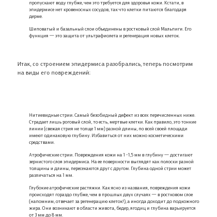
пропускают воду глубже, чем это требуется для здоровья кожи. Кстати, в
эпидермисе нет кровеносных сосудов, так что клетки питаются благодаря
дерме.
Шиповатый и базальный слои объединены в ростковый слой Мальпиги. Его
функция 一 это защита от ультрафиолета и регенерация новых клеток.
Итак, со строением эпидермиса разобрались, теперь посмотрим
на виды его повреждений:
Нитиевидные стрии. Самый безобидный дефект из всех перечисленных ниже.
Страдает лишь роговый слой, то есть, мертвые клетки. Как правило, это тонкие
линии (свежая стрия не толще 1 мм) разной длины, по всей своей площади
имеют одинаковую глубину. Избавиться от них можно косметическими
средствами.
Атрофические стрии. Повреждения кожи на 1 -1,5 мм в глубину 一 достигают
зернистого слоя эпидермиса. На ее поверхности выглядят как полоски разной
толщины и длины, пересекаются друг с другом. Глубина одной стрии может
различаться на 1 мм.
Глубокие атрофические растяжки. Как ясно из названия, повреждения кожи
происходят гораздо глубже, чем в прошлых двух случаях 一 в ростковом слое
(напомним, отвечает за регенерацию клеток!), а иногда доходит до подкожного
жира. Они возникают в области живота, бедер, ягодиц и глубина варьируется
от 3 мм до 8 мм.