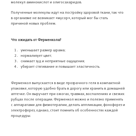
молекул аминокислот и олигосахаридов.
Полученные молекулы идут на постройку здоровой ткани, так что
в организме не возникает «мусор», который мог бы стать
причиной новых проблем.
Что ожидать от Ферменкола?
уменьшает размер шрама;
нормализует цвет;
снимает зуд и неприятные ощущения;
убирает стягивание и повышает эластичность.
Ферменкол выпускается в виде прозрачного геля в компактной
упаковке, которую удобно брать в дорогу или хранить в домашней
аптечке. Он выручает при ожогах, травмах, воспалениях и свежих
рубцах после операции. Ферменкол можно и полезно применять
с аппаратами для физиотерапии, делать аппликации, фонофорез и
электрофорез, однако, стоит помнить об особенностях каждой
процедуры: