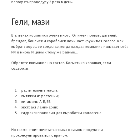
повторять процедуру 2 раза в день.
Гели, мази
В аптеках косметики очень много. От имен производителей,
брендов, баночек и коробочек начинает кружиться голова. Как
выбрать хорошее средство, когда каждая компания называет себя
№1 в мире? И цены к тому же разные…
Обратите внимание на состав. Косметика хорошая, если
содержит:
растительные масла;
вытяжки из растений;
витамины А, Е, В5;
экстракт ламинарии;
гидроксипропилин для выработки коллагена.
Но также стоит почитать отзывы о самом продукте и
проконсультироваться с врачом.