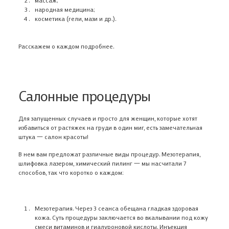
народная медицина;
косметика (гели, мази и др.).
Расскажем о каждом подробнее.
Салонные процедуры
Для запущенных случаев и просто для женщин, которые хотят
избавиться от растяжек на груди в один миг, есть замечательная
штука 一 салон красоты!
В нем вам предложат различные виды процедур. Мезотерапия,
шлифовка лазером, химический пилинг 一 мы насчитали 7
способов, так что коротко о каждом:
Мезотерапия. Через 3 сеанса обещана гладкая здоровая
кожа. Суть процедуры заключается во вкалывании под кожу
В корзине ничего нет
смеси витаминов и гиалуроновой кислоты. Инъекция