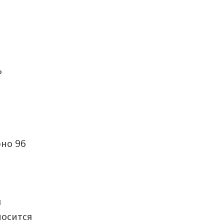
ь
рно 96
м
носится