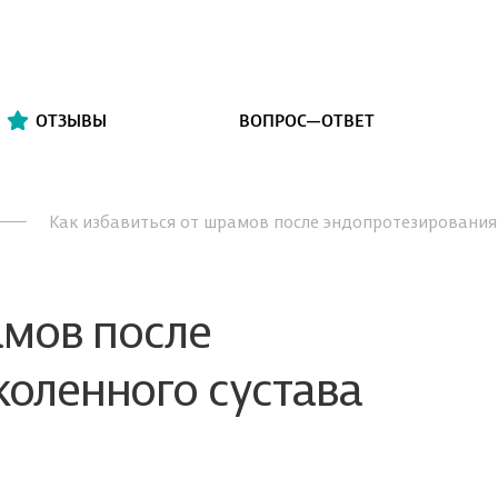
ОТЗЫВЫ
ВОПРОС—ОТВЕТ
Как избавиться от шрамов после эндопротезирования
амов после
оленного сустава