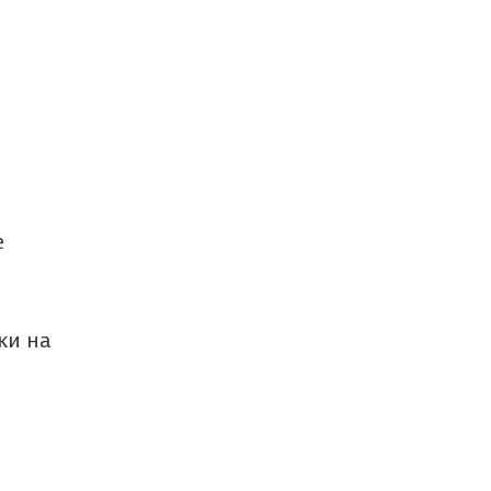
е
ки на