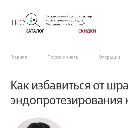
Эксклюзивный дистрибьютор
косметических
средств
Ферменкол и
Nanotrop
SA
КАТАЛОГ
СКИДКИ
Главная
Полезно знать
Операции
Как избавиться от шр
эндопротезирования к