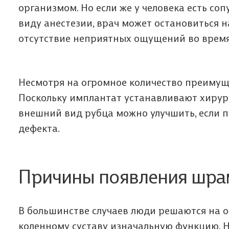
организмом. Но если же у человека есть со
виду анестезии, врач может остановиться н
отсутствие неприятных ощущений во время
Несмотря на огромное количество преимуще
Поскольку имплантат устанавливают хирург
внешний вид рубца можно улучшить, если 
дефекта.
Мы п
Да
Ф
з
В
о
Причины появления шра
Мы п
Пол
В большинстве случаев люди решаются на о
коленному суставу изначальную функцию. 