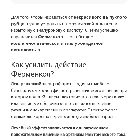
Для того, чтобы избавиться от
некрасивого выпуклого
рубца
, нужно устранить патологический коллаген и
избыточную гиалуроновую кислоту. С этим успешно
справляется
Ферменкол
— он обладает
коллагенолитической и гиалуронидазной
активностью
.
Как усилить действие
Ферменкол?
В корзине ничего нет
Лекарственный электрофорез
— один из наиболее
безопасных методов физиотерапевтического лечения, при
Откройте Каталог, чтобы выбрать нужный товар,
котором под действием электрического тока через кожу
или авторизуйтесь на сайте,
если вы уже ранее добавляли товар в
или слизистые оболочки осуществляется введение
Корзину
различных лекарственных препаратов. Электрофорез
одинаково хорошо переносят люди любого возраста.
Адрес доставки
Лечебный эффект заключается в одновременном
Авторизация
В КАТАЛОГ
положительном влиянии на организм электрического тока