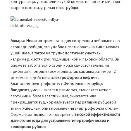
От рубцов
От растяжек, От
контура лица, увлажнение сухой кожи, отечность, излишняя
жирность кожи, угревая сыпь,
рубцы
.
1 890 ₽
3 900 ₽
Аппарат Невотон
применяют для коррекции небольших по
площади рубцов, его удобно использовать на лице, мочках
ушей, шее, а также на труднодоступных участках:
например, кистях рук, подмышечной и паховой области. Вы
сможете заботиться о своей коже самостоятельно, не
прибегая к помощи косметолога, так как аппарат имеет 2
режима воздействия:
электрофорез и лифтинг
.
Благодаря электрофорезу с Ферменколом
рубцы
бледнеют
, уменьшаются в размерах, становятся менее
плотными и более эластичными, снижается или
прекращается зуд, нормализуется гидратация рубцовой
ткани. Успешный опыт применения электрофореза с гелем
Ферменкол позволяет говорить о
высокой эффективности
данного метода для устранения гипертрофических и
келоидных рубцов
.