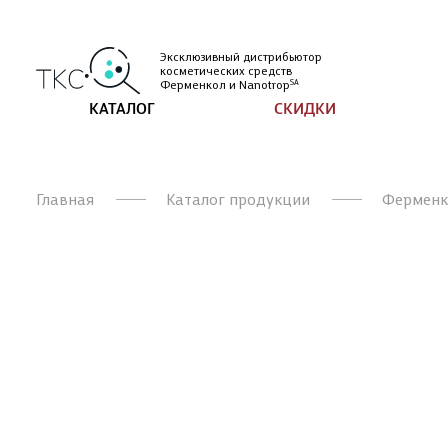
Эксклюзивный дистрибьютор
косметических
средств
Ферменкол и
Nanotrop
SA
КАТАЛОГ
СКИДКИ
Главная
Каталог продукции
Ферменк