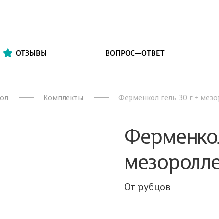
ОТЗЫВЫ
ВОПРОС—ОТВЕТ
ол
Комплекты
Ферменкол гель 30 г + мез
Ферменкол 
мезоролле
От рубцов