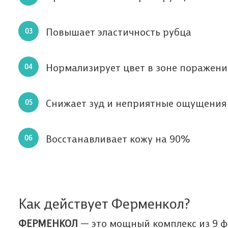
Повышает эластичность рубца
Нормализирует цвет в зоне поражени
Снижает зуд и неприятные ощущения
Мы п
Да
Восстанавливает кожу на 90%
Ф
з
В
о
Мы п
Как действует Ферменкол?
Пол
ФЕРМЕНКОЛ
— это мощный комплекс из 9 ф