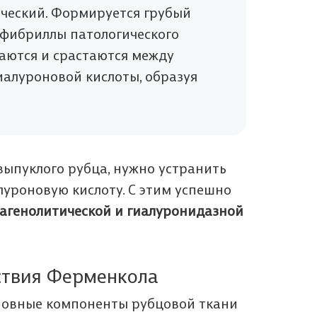
ический. Формируется грубый
 фибриллы патологического
аются и срастаются между
иалуроновой кислоты, образуя
 выпуклого рубца, нужно устранить
луроновую кислоту. С этим успешно
агенолитической и гиалуронидазной
ствия Ферменкола
новные компоненты рубцовой ткани