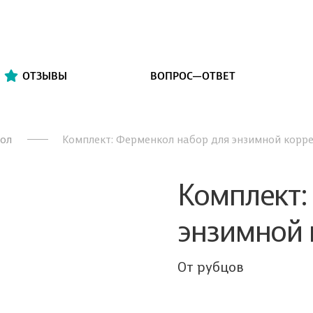
ОТЗЫВЫ
ВОПРОС—ОТВЕТ
ол
Комплект: Ферменкол набор для энзимной корре
Комплект:
энзимной 
От рубцов