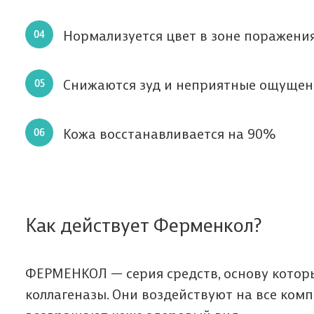
Нормализуется цвет в зоне поражени
Снижаются зуд и неприятные ощущен
Кожа восстанавливается на 90%
Мы п
Да
Ф
з
Как действует Ферменкол?
В
о
Мы п
ФЕРМЕНКОЛ — серия средств, основу котор
Пол
коллагеназы. Они воздействуют на все ком