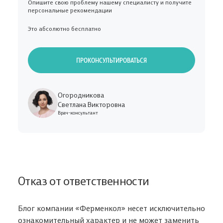
Опишите свою проблему нашему специалисту и получите
персональные рекомендации
Это абсолютно бесплатно
ПРОКОНСУЛЬТИРОВАТЬСЯ
В корзине ничего нет
Огородникова
Светлана Викторовна
Откройте Каталог, чтобы выбрать нужный товар,
Врач-консультант
или авторизуйтесь на сайте,
если вы уже ранее добавляли товар в
Корзину
Адрес доставки
Авторизация
В КАТАЛОГ
Отказ от ответственности
Введите номер мобильного телефона, чтобы войти либо
Укажите свои контакты
зарегистрироваться на сайте
Укажите свой e-mail
Блог компании «Ферменкол» несет исключительно
ознакомительный характер и не может заменить
Мы перезвоним и подробно ответим на все ваши