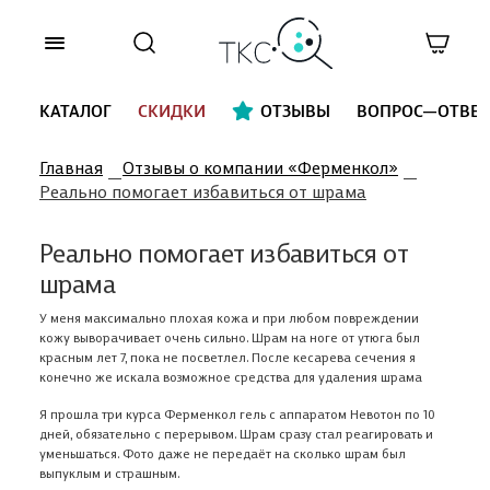
КАТАЛОГ
СКИДКИ
ОТЗЫВЫ
ВОПРОС—ОТВЕТ
Главная
Отзывы о компании «Ферменкол»
Реально помогает избавиться от шрама
Реально помогает избавиться от
шрама
У меня максимально плохая кожа и при любом повреждении
кожу выворачивает очень сильно. Шрам на ноге от утюга был
красным лет 7, пока не посветлел. После кесарева сечения я
конечно же искала возможное средства для удаления шрама
Я прошла три курса Ферменкол гель с аппаратом Невотон по 10
дней, обязательно с перерывом. Шрам сразу стал реагировать и
уменьшаться. Фото даже не передаёт на сколько шрам был
выпуклым и страшным.