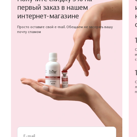
первый заказ в нашем
интернет-магазине
Просто оставьте свой e-mail. Обещаем не засорять вашу
почту спамом
С
и
с
С
л
п