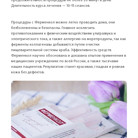
Длительность курса лечения — 10–15 сеансов.
Процедуры с Ферменкол можно легко проводить дома, они
В корзине ничего нет
безболезненны и безопасны.
Главное исключить
противопоказания к физическим воздействиям ультразвука и
Откройте Каталог, чтобы выбрать нужный товар,
электрического тока, а также аллергию на морепродукты, так как
или авторизуйтесь на сайте,
если вы уже ранее добавляли товар в
ферменты коллагеназы добываются путем очистки
Корзину
пищеварительной системы краба.
Эффективность средств
Ферменкол научно обоснована и доказана опытом применения в
медицинских учреждениях по всей России, а также тысячами
Адрес доставки
наших пациентов. Р
езультатом станет красивая, гладкая и ровная
Авторизация
В КАТАЛОГ
кожа без дефектов.
Введите номер мобильного телефона, чтобы войти либо
Укажите свои контакты
зарегистрироваться на сайте
Укажите свой e-mail
Мы перезвоним и подробно ответим на все ваши
Данный раздел предназначен для
Популярные товары
Проверьте данные
Мы будем уведомлять о выходе новых продуктов
вопросы
Вы действительно хотите закрыть
Вы действительно хотите удалить
специалистов
Форма успешно отправлена
Ваше сообщение успешно
Ваша заявка принята
ветку обсуждения?
сообщение?
Ваше сообщение успешно
отправлено. Оно появится на сайте
Ваш комментарий отправлен
Изменения сохранены
Заказ отменен
Отправили промокод на скидку 5%
У вас есть медицинское образование?
отправлено
Проверьте данные
Мы перезвоним и подробно ответим на все ваши
Пользователи больше не смогут оставлять комментарии
Отменить данное действие будет невозможно
после модерации
Мы добавим ваш email в список рассылок.
на вашу почту
ПОЛУЧИТЬ КОД
вопросы
Промокод скопирован