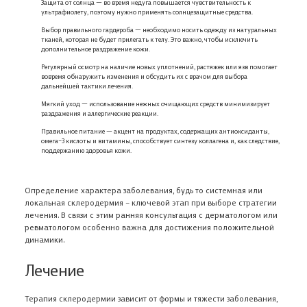
Защита от солнца — во время недуга повышается чувствительность к
ультрафиолету, поэтому нужно применять солнцезащитные средства.
Выбор правильного гардероба — необходимо носить одежду из натуральных
тканей, которая не будет прилегать к телу. Это важно, чтобы исключить
дополнительное раздражение кожи.
Регулярный осмотр на наличие новых уплотнений, растяжек или язв помогает
вовремя обнаружить изменения и обсудить их с врачом для выбора
дальнейшей тактики лечения.
Мягкий уход — использование нежных очищающих средств минимизирует
раздражения и аллергические реакции.
Правильное питание — акцент на продуктах, содержащих антиоксиданты,
омега–3 кислоты и витамины, способствует синтезу коллагена и, как следствие,
поддержанию здоровья кожи.
Определение характера заболевания, будь то системная или
локальная склеродермия
– ключевой этап при выборе стратегии
лечения. В связи с этим ранняя консультация с дерматологом или
ревматологом особенно важна для достижения положительной
динамики.
Лечение
Терапия склеродермии зависит от формы и тяжести заболевания,