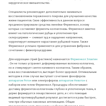
хирургическое вмешательство.
Специалисты рекомендуют дополнительно заниматься
восстановлением пораженного покрова для улучшения качества
жизни пациентов. Свою эффективность в данном вопросе
продемонстрировали средства линейки Ферменкол, основу
которых составляют ферменты коллагеназы. Ферменкол заметно
влияет на патологические рубцы и уплотнения при
склеродермии — снимает зуд и ощущение напряжения,
корректирует излишнее нарастание рубцовой ткани.
Также
Ферменкол успешно применяется для устранения фиброза в
сочетании с физиопроцедурами.
Для коррекции стрий (растяжек) назначается
Ферменкол Элактин
. Он не только устраняет деформированные волокна коллагена,
но и стимулирует синтез нативного коллагена. Таким образом,
кожа восстанавливается, выглядит более здоровой.
Оптимальным
методом в этом случае выступает сочетание
фонофорез
а
аппаратом Ретон
или
электрофорез
а
аппаратом Невотон
с
набором или гелем Ферменкол. Процедуры обеспечивают
доставку ферментов коллагеназы глубоко в уплотненную ткань
, в
дерме формируется лекарственное депо, и с его помощью
видимый противорубцовый результат достигается в разы быстрее,
чем при обычных накожных аппликациях
.
Общая
продолжительность процедуры не более 20 минут в день.