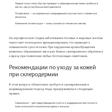
Первый пункт очень быстро приводит к образованию растяжек, особенно в
местах, где сустав больше всего двигается.
Потеря волос — на пораженных склеродермией участках могут появляться
залысины.
Изменения пигментации — кожа становится темнее или светлее.
На атрофической стадии заболевания потовые и жировые железы
перестают полноценно функционировать, что приводит к
повышенной сухости кожи. При нарушении кровообращения
возможно образование язв и ран. Важно своевременно обратиться
к врачу при появлении любых беспокоящих симптомов.
Рекомендации по уходу за кожей
при склеродермии
В этом вопросе обязательно требуется своевременный и
индивидуальный подход. Надо придерживаться следующих
правил:
Увлажнение — для предотвращения сухости и поддержания эластичности
кожи используйте назначенные кремы и лосьоны.