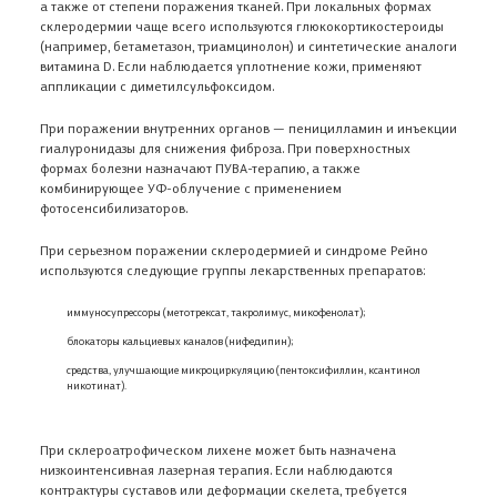
а также от степени поражения тканей. При локальных формах
склеродермии чаще всего используются глюкокортикостероиды
(например, бетаметазон, триамцинолон) и синтетические аналоги
витамина D. Если наблюдается уплотнение кожи, применяют
аппликации с диметилсульфоксидом.
При поражении внутренних органов — пеницилламин и инъекции
гиалуронидазы для снижения фиброза. При поверхностных
формах болезни назначают ПУВА-терапию, а также
комбинирующее УФ-облучение с применением
фотосенсибилизаторов.
При серьезном поражении
склеродермией
и синдроме Рейно
используются следующие группы лекарственных
препаратов
:
иммуносупрессоры (метотрексат, такролимус, микофенолат);
блокаторы кальциевых каналов (нифедипин);
средства, улучшающие микроциркуляцию (пентоксифиллин, ксантинол
никотинат).
При склероатрофическом лихене может быть назначена
низкоинтенсивная лазерная терапия. Если наблюдаются
контрактуры суставов или деформации скелета, требуется