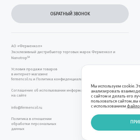
ОБРАТНЫЙ ЗВОНОК
АО «Ферменкол»
Эксклюзивный дистрибьютор торговых марок Ферменкол и
Nanotrop
SA
Условия продажи товаров
в интернет-магазине
fermencol.ru и Политика конфиденциальности
Мы используем cookie. Э
Соглашение об использовании информациии, размещенной
анализировать взаимоде
на сайте
с сайтом и делать его л
пользоваться сайтом, вы
с использованием
файлов
info@fermencol.ru
Политика в отношении
ПРИ
обработки персональных
данных