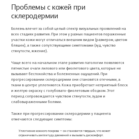
Проблемы с кожей при
склеродермии
Болезнь влечет за собой целый спектр визуальных проявлений на
всех стадиях развития. При этом у разных пациентов пораженные
участки кожи могут отличаться внешним видом (размером, цветом
бляшек), а также сопутствующими симптомами (зуд, чувство
стянутости, жжение).
Чаще всего на начальном этапе развития патологии появляются
пятнистые очаги лилового или фиолетового цвета, которые не
вызывают беспокойства и болезненных ощущений. При
прогрессировании склеродермии они становятся отечными, а
ткани в центре уплотняются. Кожа приобретает неприятный блеск
и желтую окраску с голубовато-фиолетовым ободком. Этот
период сопровождается чувством стянутости, зудом и
слабовыраженными болями.
Также при прогрессировании склеродермии у пациента
отмечаются следующие симптомы:
Уплотнение кожного покрова — он становится твердым, что может
ограничивать амплитуду движений и вызывать дискомфорт.